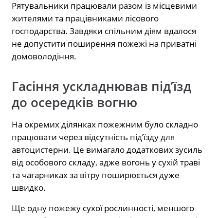
Рятувальники працювали разом із місцевими
жителями та працівниками лісового
господарства. Завдяки спільним діям вдалося
не допустити поширення пожежі на приватні
домоволодіння.
Гасіння ускладнював під’їзд
до осередків вогню
На окремих ділянках пожежним було складно
працювати через відсутність під’їзду для
автоцистерни. Це вимагало додаткових зусиль
від особового складу, адже вогонь у сухій траві
та чагарниках за вітру поширюється дуже
швидко.
Ще одну пожежу сухої рослинності, меншого