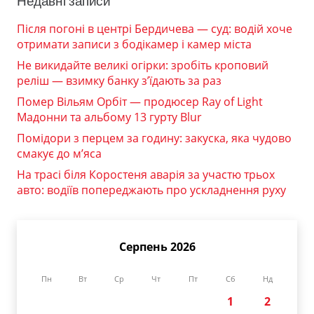
Недавні записи
Після погоні в центрі Бердичева — суд: водій хоче
отримати записи з бодікамер і камер міста
Не викидайте великі огірки: зробіть кроповий
реліш — взимку банку з’їдають за раз
Помер Вільям Орбіт — продюсер Ray of Light
Мадонни та альбому 13 гурту Blur
Помідори з перцем за годину: закуска, яка чудово
смакує до м’яса
На трасі біля Коростеня аварія за участю трьох
авто: водіїв попереджають про ускладнення руху
Серпень 2026
Пн
Вт
Ср
Чт
Пт
Сб
Нд
1
2