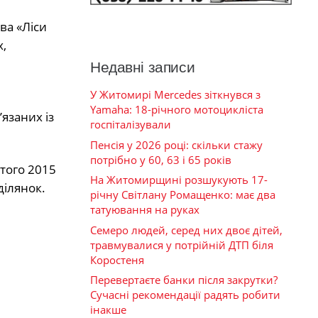
ва «Ліси
,
Недавні записи
У Житомирі Mercedes зіткнувся з
Yamaha: 18-річного мотоцикліста
язаних із
госпіталізували
Пенсія у 2026 році: скільки стажу
потрібно у 60, 63 і 65 років
ютого 2015
На Житомирщині розшукують 17-
ділянок.
річну Світлану Ромащенко: має два
татуювання на руках
Семеро людей, серед них двоє дітей,
травмувалися у потрійній ДТП біля
Коростеня
Перевертаєте банки після закрутки?
Сучасні рекомендації радять робити
інакше