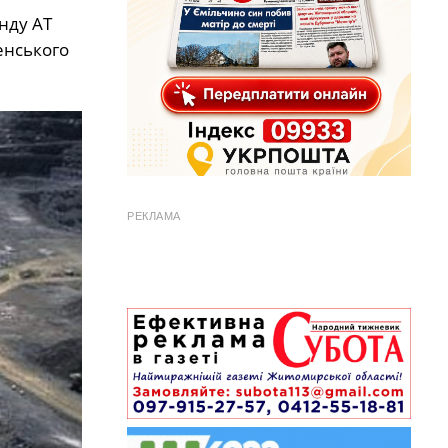
нду АТ
енського
РЕКЛАМА