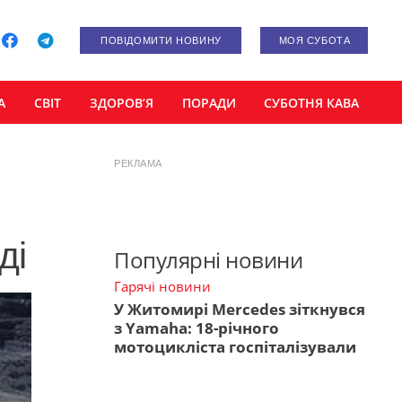
ПОВІДОМИТИ НОВИНУ
МОЯ СУБОТА
А
СВІТ
ЗДОРОВ’Я
ПОРАДИ
СУБОТНЯ КАВА
РЕКЛАМА
ді
Популярні новини
Гарячі новини
У Житомирі Mercedes зіткнувся
з Yamaha: 18-річного
мотоцикліста госпіталізували