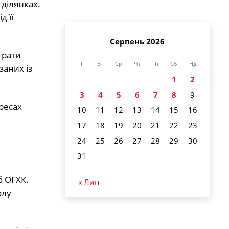
ділянках.
 її
Серпень 2026
трати
Пн
Вт
Ср
Чт
Пт
Сб
Нд
заних із
1
2
3
4
5
6
7
8
9
ресах
10
11
12
13
14
15
16
17
18
19
20
21
22
23
24
25
26
27
28
29
30
31
б ОГХК.
« Лип
олу