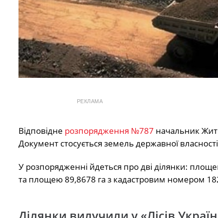
РЕКЛАМА
Відповідне
розпорядження №787
начальник Жит
Документ стосується земель державної власност
У розпорядженні йдеться про дві ділянки: площ
та площею 89,8678 га з кадастровим номером 182
Ділянки вилучили у «Лісів Украї