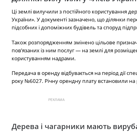
Ці землі вилучили з постійного користування де
України». У документі зазначено, що ділянки пе
підсобних і допоміжних будівель та споруд підп
Також розпорядженням змінено цільове призначен
пов’язаних із ним послуг — на землі для розміщен
користуванням надрами.
Передача в оренду відбувається на період дії сп
року №6027. Річну орендну плату встановили на 
РЕКЛАМА
Дерева і чагарники мають вируб