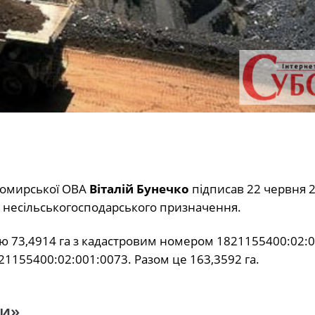
омирської ОВА
Віталій Бунечко
підписав 22 червня 2
і несільськогосподарського призначення.
ею 73,4914 га з кадастровим номером 1821155400:02:
1155400:02:001:0073. Разом це 163,3592 га.
ни»