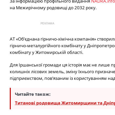
За інформацією профільного видання
NADRA.info
на Межирічному родовищі до 2032 року.
РЕКЛАМА
АТ «Об’єднана гірничо-хімічна компанія» створи
гірничо-металургійного комбінату у Дніпропетров
комбінату у Житомирській області.
Для Іршанської громади ця історія має не лише п
колишніх лісових земель, зміну їхнього признач
підприємством, пов’язаним із користуванням на
Читайте також:
Титанові родовища Житомирщини та Дніпр