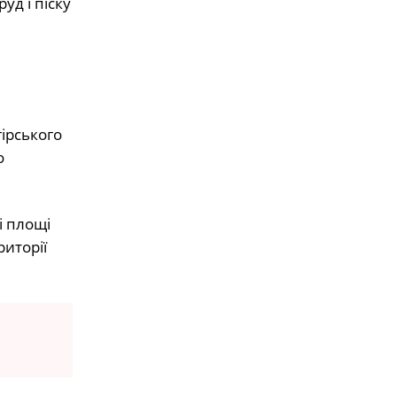
уд і піску
ірського
о
і площі
иторії