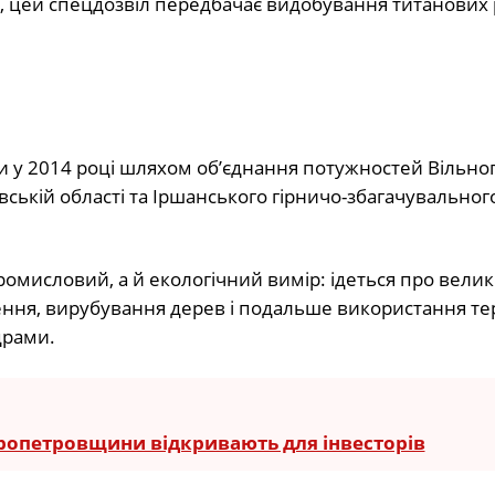
, цей спецдозвіл передбачає видобування титанових р
ли у 2014 році шляхом об’єднання потужностей Вільног
ській області та Іршанського гірничо-збагачувальног
ромисловий, а й екологічний вимір: ідеться про велик
ення, вирубування дерев і подальше використання тер
драми.
опетровщини відкривають для інвесторів