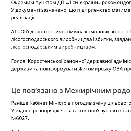
Окремим пунктом ДП «Ліси України» рекомендован
У документі зазначено, що підприємство матиме п
реалізації.
АТ «Об’єднана гірничо-хімічна компанія» зі свог
лісогосподарського виробництва і збитки, завдан
лісогосподарським виробництвом.
Голові Коростенської районної державної адмініс
держави та поінформувати Житомирську ОВА про
Це пов’язано з Межирічним род
Раніше Кабінет Міністрів погодив зміну цільово
Урядове розпорядження також пов’язувало їх із 
№6027.