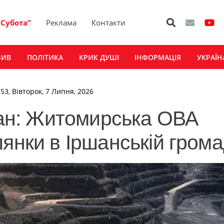
“Субота”
Реклама
Контакти
ЗИВ
ПОЛІТИКА
КРИК ДУШІ
ІНФОРМАЦІЯ
УКРАЇН
:53, Вівторок, 7 Липня, 2026
итан: Житомирська ОВА
янки в Іршанській грома