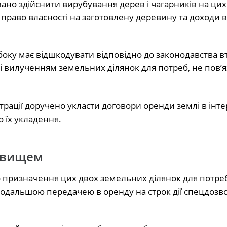
о здійснити вирубування дерев і чагарників на цих 
раво власності на заготовлену деревину та доходи від
о боку має відшкодувати відповідно до законодавства в
і вилученням земельних ділянок для потреб, не пов’я
трації доручено укласти договори оренди землі в інте
 їх укладення.
овищем
го призначення цих двох земельних ділянок для потре
подальшою передачею в оренду на строк дії спецдозв