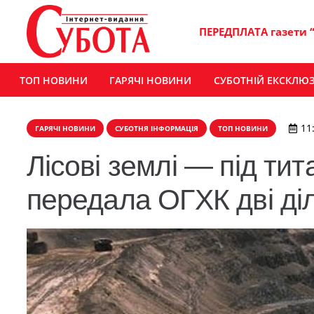
ПЕРЕДПЛАТА газети 
ТОП НОВИНИ
ГАРЯЧІ НОВИНИ
СУБОТНІЙ ЕКСКЛЮ
11
ГАРЯЧІ НОВИНИ
СУБОТНЯ ІНФОРМАЦІЯ
ТОП НОВИНИ
Лісові землі — під т
передала ОГХК дві діл