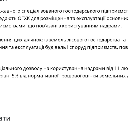
ржавного спеціалізованого господарського підприємст
редають ОГХК для розміщення та експлуатації основних
риємствами, що пов’язані з користуванням надрами.
ня цих ділянок: із земель лісового господарства та
ня та експлуатації будівель і споруд підприємств, пов’
еціального дозволу на користування надрами від 11 л
рівні 5% від нормативної грошової оцінки земельних 
ати