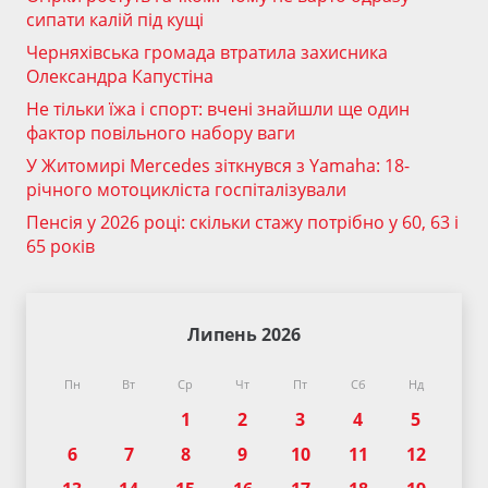
сипати калій під кущі
Черняхівська громада втратила захисника
Олександра Капустіна
Не тільки їжа і спорт: вчені знайшли ще один
фактор повільного набору ваги
У Житомирі Mercedes зіткнувся з Yamaha: 18-
річного мотоцикліста госпіталізували
Пенсія у 2026 році: скільки стажу потрібно у 60, 63 і
65 років
Липень 2026
Пн
Вт
Ср
Чт
Пт
Сб
Нд
1
2
3
4
5
6
7
8
9
10
11
12