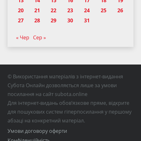
13
14
15
16
17
18
19
20
21
22
23
24
25
26
27
28
29
30
31
« Чер
Сер »
© Використання матеріалів з інтернет-видання
Субота Онлайн дозволяється лише за умови
посилання на сайт subota.online
Для інтернет-видань обов’язкове пряме, відкрите
для пошукових систем гіперпосилання у першому
абзаці на конкретний матеріал.
Умови договору оферти
Конфіденційність