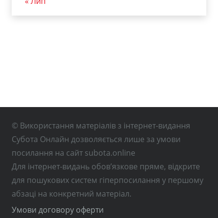
« Лип
© Використання матеріалів з інтернет-видання
Субота Онлайн дозволяється лише за умови
посилання на сайт subota.online
Для інтернет-видань обов’язкове пряме, відкрите
для пошукових систем гіперпосилання у першому
абзаці на конкретний матеріал.
Умови договору оферти