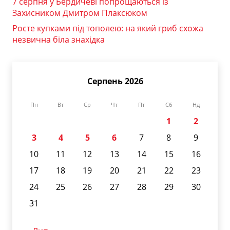
7 серпня у Бердичеві попрощаються із
Захисником Дмитром Плаксюком
Росте купками під тополею: на який гриб схожа
незвична біла знахідка
Серпень 2026
Пн
Вт
Ср
Чт
Пт
Сб
Нд
1
2
3
4
5
6
7
8
9
10
11
12
13
14
15
16
17
18
19
20
21
22
23
24
25
26
27
28
29
30
31