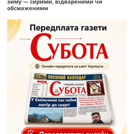
зиму — сирими, відвареними чи
обсмаженими