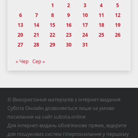
1
2
3
4
5
6
7
8
9
10
11
12
13
14
15
16
17
18
19
20
21
22
23
24
25
26
27
28
29
30
31
« Чер
Сер »
© Використання матеріалів з інтернет-видання
Субота Онлайн дозволяється лише за умови
посилання на сайт subota.online
Для інтернет-видань обов’язкове пряме, відкрите
для пошукових систем гіперпосилання у першому