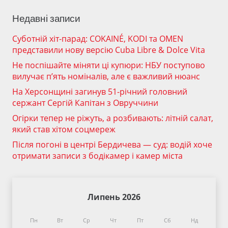
Недавні записи
Суботній хіт-парад: COKAINÉ, KODI та OMEN
представили нову версію Cuba Libre & Dolce Vita
Не поспішайте міняти ці купюри: НБУ поступово
вилучає п’ять номіналів, але є важливий нюанс
На Херсонщині загинув 51-річний головний
сержант Сергій Капітан з Овруччини
Огірки тепер не ріжуть, а розбивають: літній салат,
який став хітом соцмереж
Після погоні в центрі Бердичева — суд: водій хоче
отримати записи з бодікамер і камер міста
Липень 2026
Пн
Вт
Ср
Чт
Пт
Сб
Нд