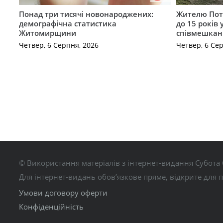
Понад три тисячі новонароджених:
Жителю Поті
демографічна статистика
до 15 років
Житомирщини
співмешкан
Четвер, 6 Серпня, 2026
Четвер, 6 Се
© Використання матеріалів з інтернет-видання Субота 
Для інтернет-видань обов’язкове пряме, відкрите для 
Умови договору оферти
Конфіденційність