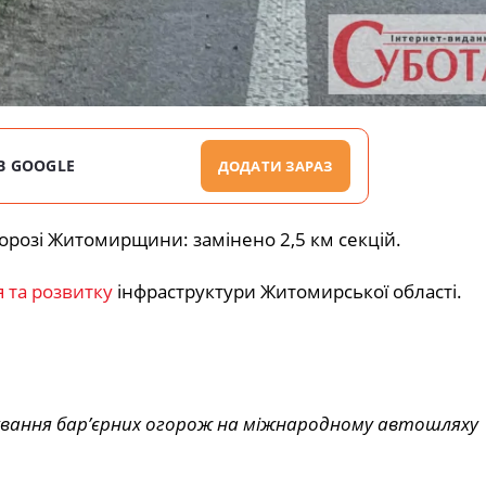
В GOOGLE
ДОДАТИ ЗАРАЗ
орозі Житомирщини: замінено 2,5 км секцій.
 та розвитку
інфраструктури Житомирської області.
ування
бар’єрних огорож
на міжнародному автошляху