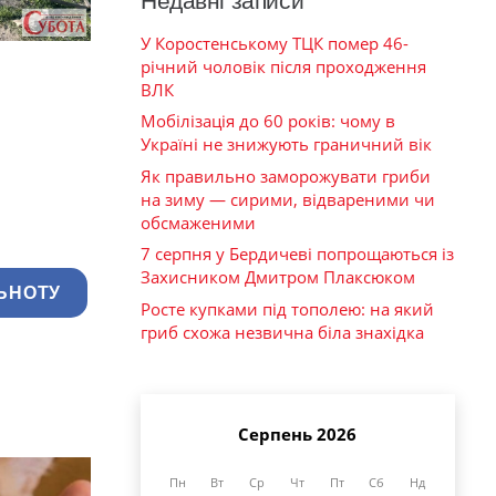
Недавні записи
У Коростенському ТЦК помер 46-
річний чоловік після проходження
ВЛК
Мобілізація до 60 років: чому в
Україні не знижують граничний вік
Як правильно заморожувати гриби
на зиму — сирими, відвареними чи
обсмаженими
7 серпня у Бердичеві попрощаються із
Захисником Дмитром Плаксюком
ЬНОТУ
Росте купками під тополею: на який
гриб схожа незвична біла знахідка
Серпень 2026
Пн
Вт
Ср
Чт
Пт
Сб
Нд