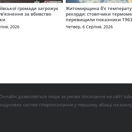
ївської громади загрожує
Житомирщина б’є температу
 ув’язнення за вбивство
рекорди: стовпчики термоме
ки
перевищили показники 1963
рпня, 2026
Четвер, 6 Серпня, 2026
Онлайн дозволяється лише за умови посилання на сайт subo
пошукових систем гіперпосилання у першому абзаці на конк