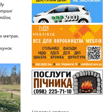
ду
стралі
тійок,
х метрах.
ахунок