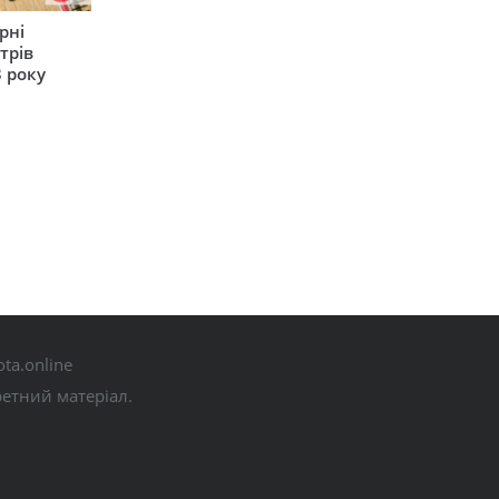
рні
трів
 року
ta.online
ретний матеріал.