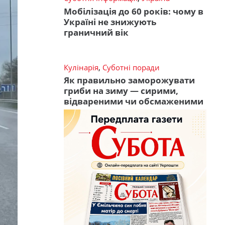
Мобілізація до 60 років: чому в
Україні не знижують
граничний вік
Кулінарія
,
Суботні поради
Як правильно заморожувати
гриби на зиму — сирими,
відвареними чи обсмаженими