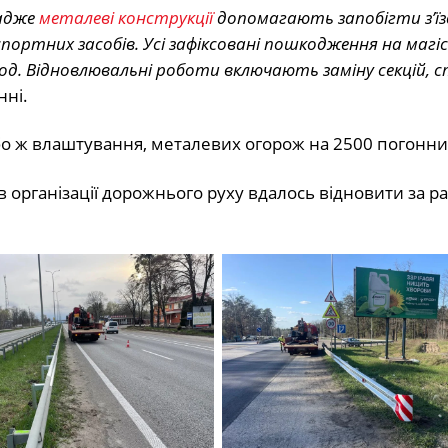
 адже
металеві конструкції
допомагають запобігти з’їз
портних засобів. Усі зафіксовані пошкодження на магі
. Відновлювальні роботи включають заміну секцій, с
нні.
бо ж влаштування, металевих огорож на 2500 погонни
в організації дорожнього руху вдалось відновити за р