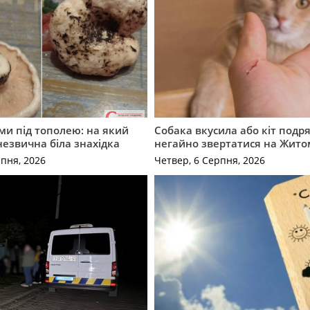
ми під тополею: на який
Собака вкусила або кіт подр
незвична біла знахідка
негайно звертатися на Жит
рпня, 2026
Четвер, 6 Серпня, 2026