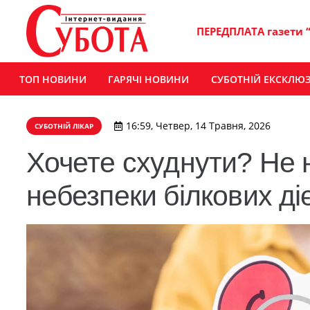
ПЕРЕДПЛАТА газети 
ТОП НОВИНИ
ГАРЯЧІ НОВИНИ
СУБОТНІЙ ЕКСКЛЮ
16:59, Четвер, 14 Травня, 2026
СУБОТНІЙ ЛІКАР
Хочете схуднути? Не 
небезпеки білкових ді