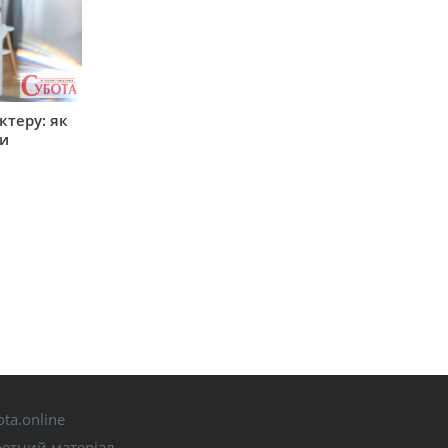
ктеру: як
ти
ta.online
ретний матеріал.