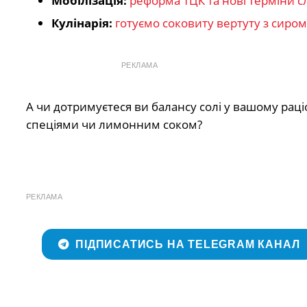
Мобілізація:
реформа ТЦК та нові терміни сл
Кулінарія:
готуємо соковиту вертуту з сиром 
РЕКЛАМА
А чи дотримуєтеся ви балансу солі у вашому раці
спеціями чи лимонним соком?
РЕКЛАМА
ПІДПИСАТИСЬ НА TELEGRAM КАНАЛ