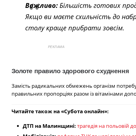
Важливо:
Більшість готових прод
Якщо ви маєте схильність до набря
столу краще прибрати зовсім.
РЕКЛАМА
Золоте правило здорового схуднення
Замість радикальних обмежень організм потреб
правильних пропорціях разом із вітамінами допо
Читайте також на «Субота онлайн»:
ДТП на Малинщині:
трагедія на польовій до