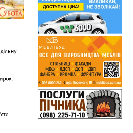
идільну
ирок.
’єте