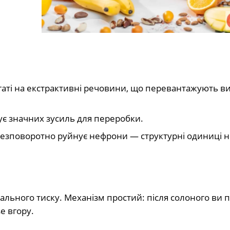
аті на екстрактивні речовини, що перевантажують в
ує значних зусиль для переробки.
безповоротно руйнує нефрони — структурні одиниці н
ального тиску. Механізм простий: після солоного ви п
е вгору.