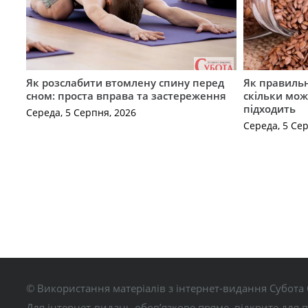
Як розслабити втомлену спину перед
Як правильн
сном: проста вправа та застереження
скільки мож
підходить
Середа, 5 Серпня, 2026
Середа, 5 Се
© Використання матеріалів з інтернет-видання Субота 
Для інтернет-видань обов’язкове пряме, відкрите для 