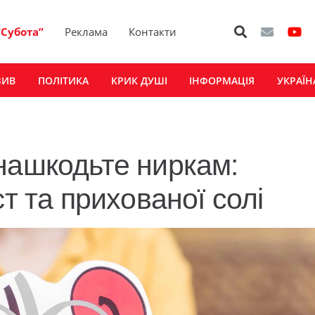
“Субота”
Реклама
Контакти
ЗИВ
ПОЛІТИКА
КРИК ДУШІ
ІНФОРМАЦІЯ
УКРАЇН
нашкодьте ниркам:
єт та прихованої солі