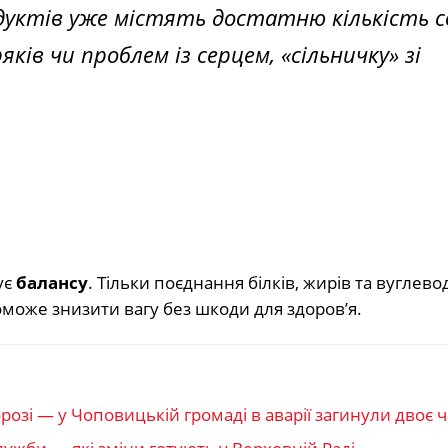
уктів уже містять достатню кількість со
ків чи проблем із серцем, «сільничку» зі
ує
балансу
. Тільки поєднання білків, жирів та вуглевод
може знизити вагу без шкоди для здоров’я.
розі — у Чоповицькій громаді в аварії загинули двоє ч