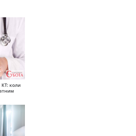
 КТ: коли
латним