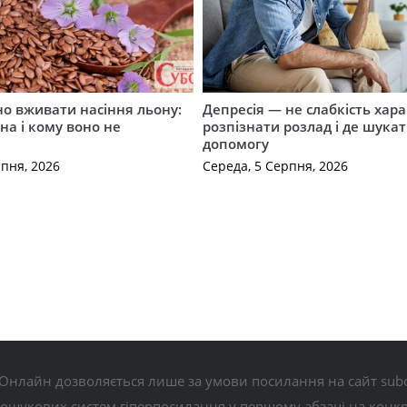
о вживати насіння льону:
Депресія — не слабкість хара
на і кому воно не
розпізнати розлад і де шука
допомогу
рпня, 2026
Середа, 5 Серпня, 2026
Онлайн дозволяється лише за умови посилання на сайт subo
пошукових систем гіперпосилання у першому абзаці на конк