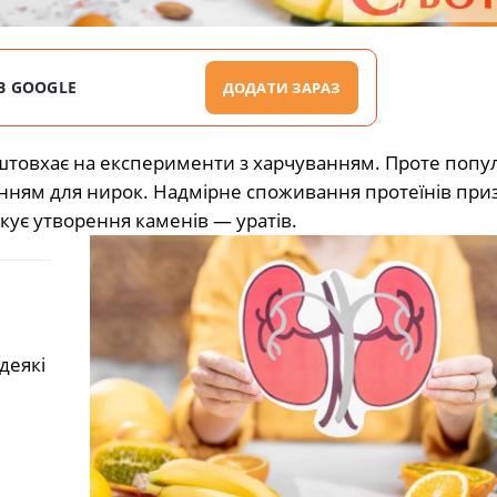
В GOOGLE
ДОДАТИ ЗАРАЗ
штовхає на експерименти з харчуванням. Проте попу
анням для нирок. Надмірне споживання протеїнів при
ує утворення каменів — уратів.
деякі