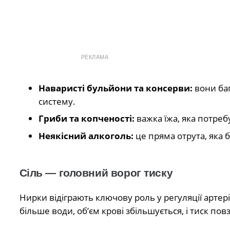
РЕКЛАМА
Наваристі бульйони та консерви:
вони баг
систему.
Гриби та копченості:
важка їжа, яка потреб
Неякісний алкоголь:
це пряма отрута, яка 
Сіль — головний ворог тиску
Нирки відіграють ключову роль у регуляції артері
більше води, об’єм крові збільшується, і тиск повз