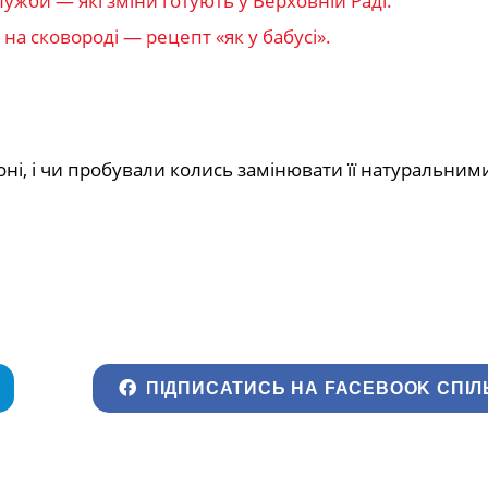
ужби — які зміни готують у Верховній Раді.
на сковороді — рецепт «як у бабусі».
оні, і чи пробували колись замінювати її натуральним
ПІДПИСАТИСЬ НА FACEBOOK СПІЛ