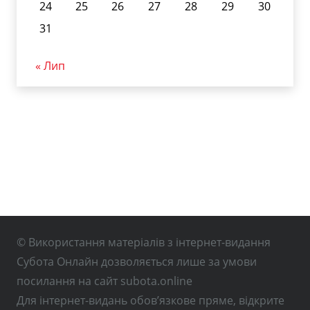
24
25
26
27
28
29
30
31
« Лип
© Використання матеріалів з інтернет-видання
Субота Онлайн дозволяється лише за умови
посилання на сайт subota.online
Для інтернет-видань обов’язкове пряме, відкрите