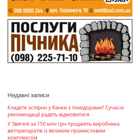
Недавні записи
Кладете аспірин у банки з помідорами? Сучасні
рекомендації радять відмовитися
У Звягелі за 150 млн грн продають виробника
ветпрепаратів із великим промисловим
комплексом