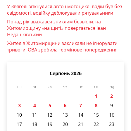
У Звягелі зіткнулися авто і мотоцикл: водій був без
свідомості, водійку деблокували рятувальники
Понад рік вважався зниклим безвісти: на
Житомирщину «на щиті» повертається Іван
Недашківський
Жителів Житомирщини закликали не ігнорувати
тривоги: ОВА зробила термінове попередження
Серпень 2026
Пн
Вт
Ср
Чт
Пт
Сб
Нд
1
2
3
4
5
6
7
8
9
10
11
12
13
14
15
16
17
18
19
20
21
22
23