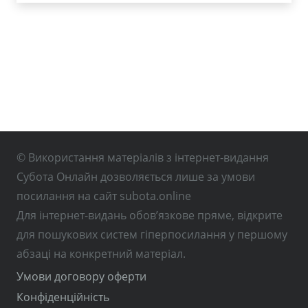
© Використання матеріалів з інтернет-видання
Субота Онлайн дозволяється лише за умови
посилання на сайт subota.online
Для інтернет-видань обов’язкове пряме, відкрите
для пошукових систем гіперпосилання у першому
абзаці на конкретний матеріал.
Умови договору оферти
Конфіденційність