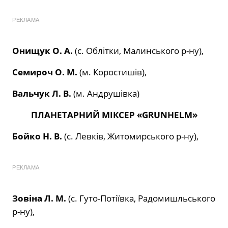
РЕКЛАМА
Онищук О. А.
(с. Облітки, Малинського р-ну),
Семироч О. М.
(м. Коростишів),
Вальчук Л. В.
(м. Андрушівка)
ПЛАНЕТАРНИЙ МІКСЕР «
GRUNHELM
»
Бойко Н. В.
(с. Левків, Житомирського р-ну),
РЕКЛАМА
Зовіна Л. М.
(с. Гуто-Потіївка, Радомишльського
р-ну),