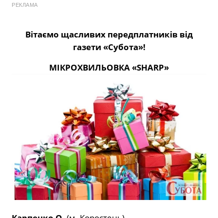
РЕКЛАМА
В
ітаємо щасливих передплатників від
газети «Субота»!
МІКРОХВИЛЬОВКА «
SHARP
»
Карпенко О.
(м. Коростень),