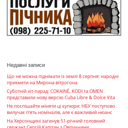
Недавні записи
Що не можна піднімати із землі 8 серпня: народні
прикмети на Мирона-вітрогона
Суботній хіт-парад: COKAINÉ, KODI та OMEN
представили нову версію Cuba Libre & Dolce Vita
Не поспішайте міняти ці купюри: НБУ поступово
вилучає п’ять номіналів, але є важливий нюанс
На Херсонщині загинув 51-річний головний
сержант Сергій Капітан з Овруччини