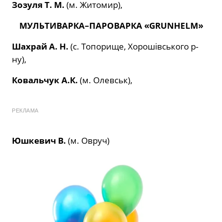
Зозуля Т. М.
(м. Житомир),
МУЛЬТИВАРКА
–
ПАРОВАРКА «
GRUNHELM
»
Шахрай А. Н.
(с. Топорище, Хорошівського р-
ну),
Ковальчук А.К.
(м. Олевськ),
РЕКЛАМА
Юшкевич В.
(м. Овруч)