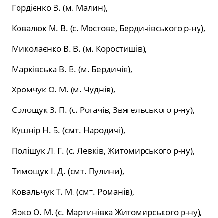
Гордієнко В. (м. Малин),
Ковалюк М. В. (с. Мостове, Бердичівського р-ну),
Миколаєнко В. В. (м. Коростишів),
Марківська В. В. (м. Бердичів),
Хромчук О. М. (м. Чуднів),
Солощук З. П. (с. Рогачів, Звягельського р-ну),
Кушнір Н. Б. (смт. Народичі),
Поліщук Л. Г. (с. Левків, Житомирського р-ну),
Тимощук І. Д. (смт. Пулини),
Ковальчук Т. М. (смт. Романів),
Ярко О. М. (с. Мартинівка Житомирського р-ну),