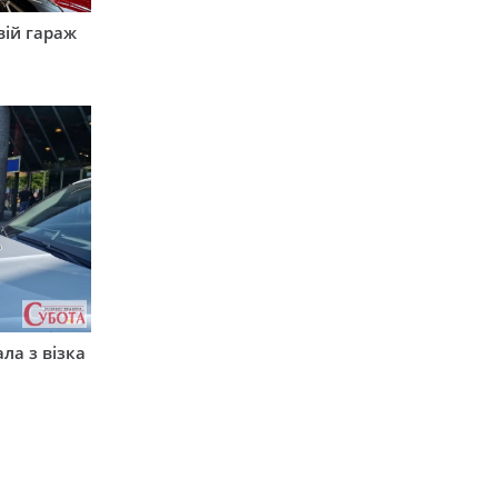
вій гараж
ла з візка