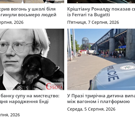
крив вогонь у школі біля
Кріштіану Роналду показав с
агинули восьмеро людей
із Ferrari та Bugatti
ерпня, 2026
П’ятниця, 7 Серпня, 2026
банку супу на мистецтво:
У Празі трирічна дитина випа
д дня народження Енді
між вагоном і платформою
Середа, 5 Серпня, 2026
рпня, 2026