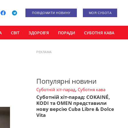
ПОВІДОМИТИ НОВИНУ
МОЯ СУБОТА
А
СВІТ
ЗДОРОВ’Я
ПОРАДИ
СУБОТНЯ КАВА
РЕКЛАМА
Популярні новини
Суботній хіт-парад
,
Суботня кава
Суботній хіт-парад: COKAINÉ,
KODI та OMEN представили
нову версію Cuba Libre & Dolce
Vita