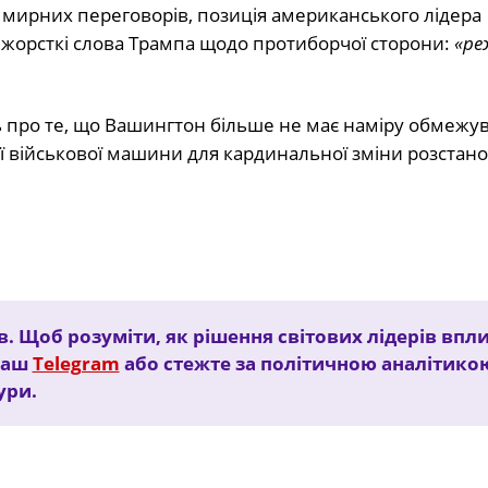
мирних переговорів, позиція американського лідера
жорсткі слова Трампа щодо протиборчої сторони:
«ре
ть про те, що Вашингтон більше не має наміру обмежу
ї військової машини для кардинальної зміни розстан
в. Щоб розуміти, як рішення світових лідерів впл
 наш
Telegram
або стежте за політичною аналітико
ури.