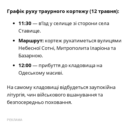
Графік руху траурного кортежу (12 травня):
11:30
— в’їзд у селище зі сторони села
Ставище.
Маршрут:
кортеж рухатиметься вулицями
Небесної Сотні, Митрополита Іларіона та
Базарною.
12:00
— прибуття до кладовища на
Одеському масиві.
На самому кладовищі відбудеться заупокійна
літургія, чин військового вшанування та
безпосередньо поховання.
РЕКЛАМА