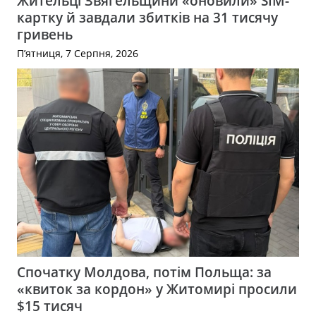
Жительці Звягельщини «оновили» SIM-
картку й завдали збитків на 31 тисячу
гривень
П’ятниця, 7 Серпня, 2026
Спочатку Молдова, потім Польща: за
«квиток за кордон» у Житомирі просили
$15 тисяч