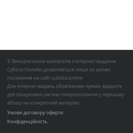
© Використання матеріалів з інтернет-видання
Субота Онлайн дозволяється лише за умови
посилання на сайт subota.online
Для інтернет-видань обов’язкове пряме, відкрите
для пошукових систем гіперпосилання у першому
абзаці на конкретний матеріал.
Умови договору оферти
Конфіденційність