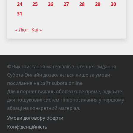
24
25
26
27
28
29
30
31
« Лют
Кві »
© Використання матеріалів з інтернет-видання
Субота Онлайн дозволяється лише за умови
посилання на сайт subota.online
Для інтернет-видань обов’язкове пряме, відкрите
для пошукових систем гіперпосилання у першому
абзаці на конкретний матеріал.
Умови договору оферти
Конфіденційність