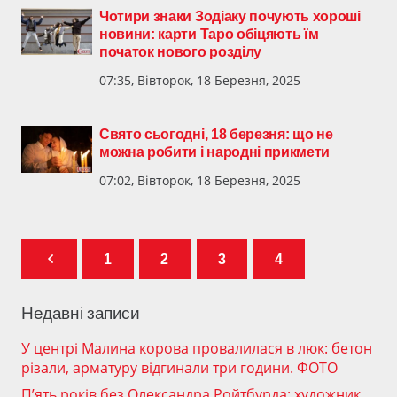
Чотири знаки Зодіаку почують хороші
новини: карти Таро обіцяють їм
початок нового розділу
07:35, Вівторок, 18 Березня, 2025
Свято сьогодні, 18 березня: що не
можна робити і народні прикмети
07:02, Вівторок, 18 Березня, 2025
1
2
3
4
Недавні записи
У центрі Малина корова провалилася в люк: бетон
різали, арматуру відгинали три години. ФОТО
П’ять років без Олександра Ройтбурда: художник,