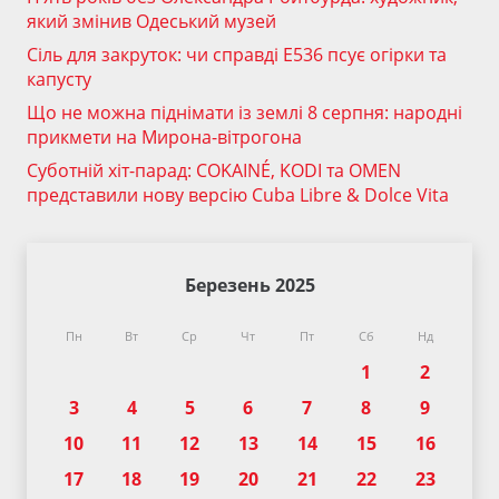
який змінив Одеський музей
Сіль для закруток: чи справді Е536 псує огірки та
капусту
Що не можна піднімати із землі 8 серпня: народні
прикмети на Мирона-вітрогона
Суботній хіт-парад: COKAINÉ, KODI та OMEN
представили нову версію Cuba Libre & Dolce Vita
Березень 2025
Пн
Вт
Ср
Чт
Пт
Сб
Нд
1
2
3
4
5
6
7
8
9
10
11
12
13
14
15
16
17
18
19
20
21
22
23