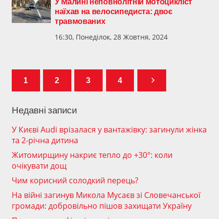
У Малині неповнолітній мотоцикліст
наїхав на велосипедиста: двоє
травмованих
16:30, Понеділок, 28 Жовтня, 2024
1
2
3
4
Недавні записи
У Києві Audi врізалася у вантажівку: загинули жінка
та 2-річна дитина
Житомирщину накриє тепло до +30°: коли
очікувати дощ
Чим корисний солодкий перець?
На війні загинув Микола Мусаєв зі Словечанської
громади: добровільно пішов захищати Україну