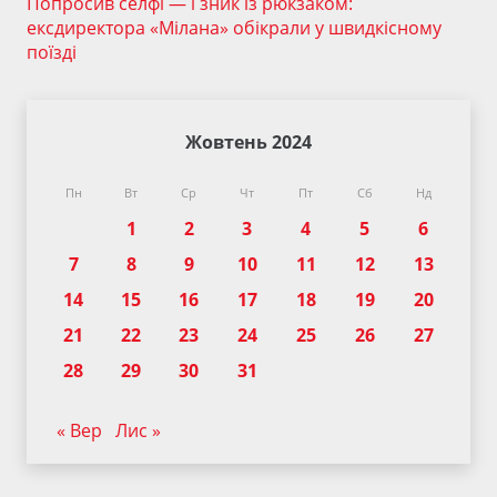
Попросив селфі — і зник із рюкзаком:
ексдиректора «Мілана» обікрали у швидкісному
поїзді
Жовтень 2024
Пн
Вт
Ср
Чт
Пт
Сб
Нд
1
2
3
4
5
6
7
8
9
10
11
12
13
14
15
16
17
18
19
20
21
22
23
24
25
26
27
28
29
30
31
« Вер
Лис »