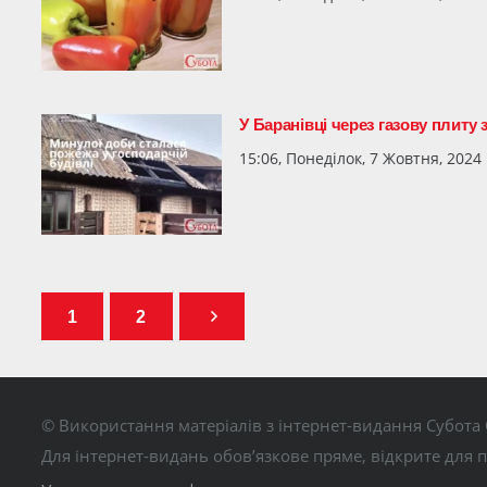
У Баранівці через газову плиту
15:06, Понеділок, 7 Жовтня, 2024
1
2
© Використання матеріалів з інтернет-видання Субота 
Для інтернет-видань обов’язкове пряме, відкрите для 