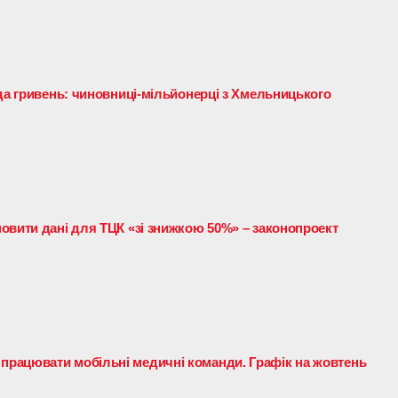
рда гривень: чиновниці-мільйонерці з Хмельницького
овити дані для ТЦК «зі знижкою 50%» – законопроект
рацювати мобільні медичні команди. Графік на жовтень