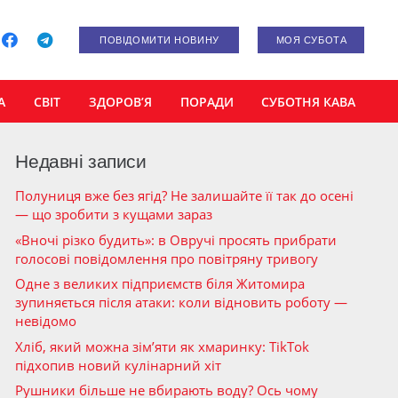
ПОВІДОМИТИ НОВИНУ
МОЯ СУБОТА
А
СВІТ
ЗДОРОВ’Я
ПОРАДИ
СУБОТНЯ КАВА
Недавні записи
Полуниця вже без ягід? Не залишайте її так до осені
— що зробити з кущами зараз
«Вночі різко будить»: в Овручі просять прибрати
голосові повідомлення про повітряну тривогу
Одне з великих підприємств біля Житомира
зупиняється після атаки: коли відновить роботу —
невідомо
Хліб, який можна зім’яти як хмаринку: TikTok
підхопив новий кулінарний хіт
Рушники більше не вбирають воду? Ось чому