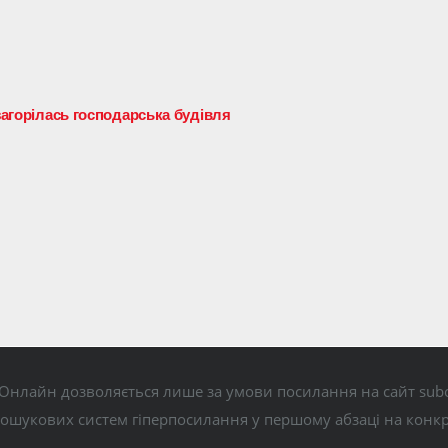
 загорілась господарська будівля
Онлайн дозволяється лише за умови посилання на сайт subo
пошукових систем гіперпосилання у першому абзаці на конк