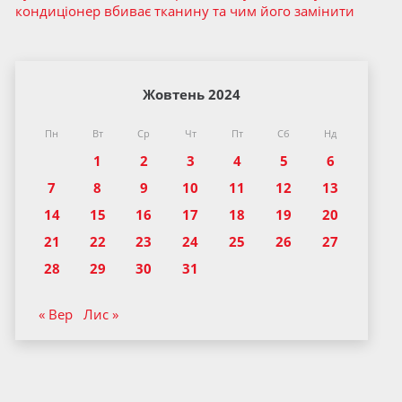
кондиціонер вбиває тканину та чим його замінити
Жовтень 2024
Пн
Вт
Ср
Чт
Пт
Сб
Нд
1
2
3
4
5
6
7
8
9
10
11
12
13
14
15
16
17
18
19
20
21
22
23
24
25
26
27
28
29
30
31
« Вер
Лис »