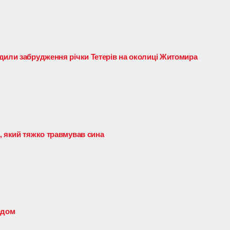
дили забрудження річки Тетерів на околиці Житомира
, який тяжко травмував сина
едом