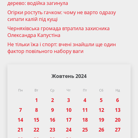
дерево: водійка загинула
Огірки ростуть гачком: чому не варто одразу
сипати калій під кущі
Черняхівська громада втратила захисника
Олександра Капустіна
Не тільки їжа і спорт: вчені знайшли ще один
фактор повільного набору ваги
Жовтень 2024
Пн
Вт
Ср
Чт
Пт
Сб
Нд
1
2
3
4
5
6
7
8
9
10
11
12
13
14
15
16
17
18
19
20
21
22
23
24
25
26
27