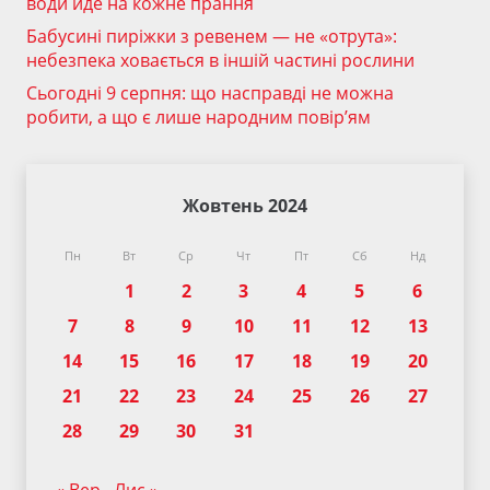
води йде на кожне прання
Бабусині пиріжки з ревенем — не «отрута»:
небезпека ховається в іншій частині рослини
Сьогодні 9 серпня: що насправді не можна
робити, а що є лише народним повір’ям
Жовтень 2024
Пн
Вт
Ср
Чт
Пт
Сб
Нд
1
2
3
4
5
6
7
8
9
10
11
12
13
14
15
16
17
18
19
20
21
22
23
24
25
26
27
28
29
30
31
« Вер
Лис »