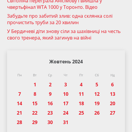
Світоліна переграла Анісімову і вийшла у
чвертьфінал WTA 1000 у Торонто. Відео
Забудьте про забитий злив: одна склянка солі
прочистить труби за 20 хвилин
У Бердичеві діти знову сіли за шахівниці на честь
свого тренера, який загинув на війні
Жовтень 2024
Пн
Вт
Ср
Чт
Пт
Сб
Нд
1
2
3
4
5
6
7
8
9
10
11
12
13
14
15
16
17
18
19
20
21
22
23
24
25
26
27
28
29
30
31