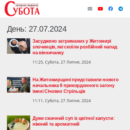
День:
27.07.2024
Засуджено затриманих у Житомирі
злочинців, які скоїли розбійний напад
на вінничанку
11:25, Субота, 27 Липня, 2024
На Житомирщині представили нового
начальника 9 прикордонного загону
імені Січових Стрільців
11:11, Субота, 27 Липня, 2024
Дуже смачний суп із цвітної капусти:
ніжний та ароматний