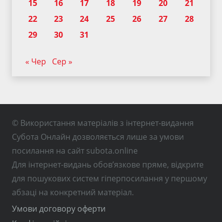
15
16
17
18
19
20
21
22
23
24
25
26
27
28
29
30
31
« Чер
Сер »
© Використання матеріалів з інтернет-видання
Субота Онлайн дозволяється лише за умови
посилання на сайт subota.online
Для інтернет-видань обов’язкове пряме, відкрите
для пошукових систем гіперпосилання у першому
абзаці на конкретний матеріал.
Умови договору оферти