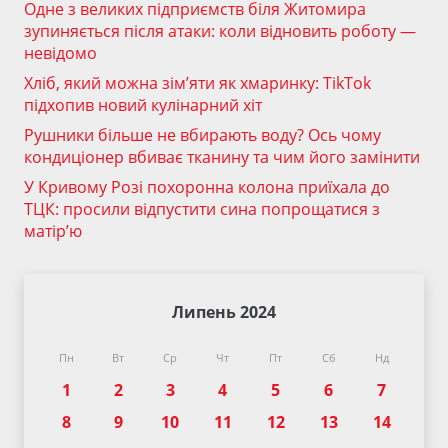
Одне з великих підприємств біля Житомира
зупиняється після атаки: коли відновить роботу —
невідомо
Хліб, який можна зім’яти як хмаринку: TikTok
підхопив новий кулінарний хіт
Рушники більше не вбирають воду? Ось чому
кондиціонер вбиває тканину та чим його замінити
У Кривому Розі похоронна колона приїхала до
ТЦК: просили відпустити сина попрощатися з
матір’ю
Липень 2024
Пн
Вт
Ср
Чт
Пт
Сб
Нд
1
2
3
4
5
6
7
8
9
10
11
12
13
14