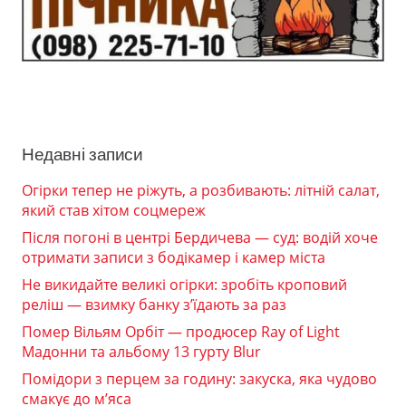
Недавні записи
Огірки тепер не ріжуть, а розбивають: літній салат,
який став хітом соцмереж
Після погоні в центрі Бердичева — суд: водій хоче
отримати записи з бодікамер і камер міста
Не викидайте великі огірки: зробіть кроповий
реліш — взимку банку з’їдають за раз
Помер Вільям Орбіт — продюсер Ray of Light
Мадонни та альбому 13 гурту Blur
Помідори з перцем за годину: закуска, яка чудово
смакує до м’яса