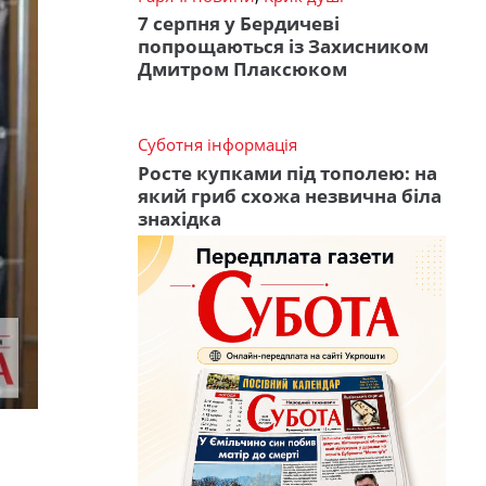
7 серпня у Бердичеві
попрощаються із Захисником
Дмитром Плаксюком
Суботня інформація
Росте купками під тополею: на
який гриб схожа незвична біла
знахідка