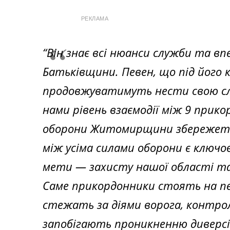
РЕКЛАМА
“Він знає всі нюанси служби та в
Батьківщини. Певен, що під його
продовжуватимуть нести свою сл
нами рівень взаємодії між 9 прик
оборони Житомирщини збережетьс
між усіма силами оборони є ключо
мети — захисту нашої області та
Саме прикордонники стоять на пе
стежать за діями ворога, контр
запобігають проникненню диверсій