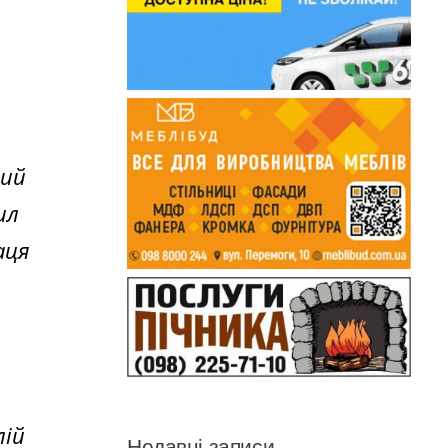
ний
ил
аця
лій
Недавні записи