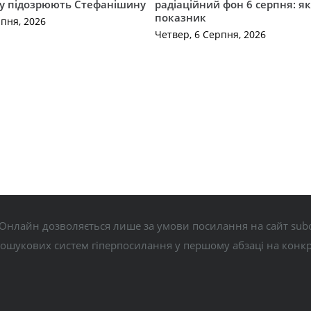
му підозрюють Стефанішину
радіаційний фон 6 серпня: я
показник
рпня, 2026
Четвер, 6 Серпня, 2026
Онлайн дозволяється лише за умови посилання на сайт subo
пошукових систем гіперпосилання у першому абзаці на конк