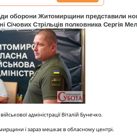
 Ради оборони Житомирщини представили но
ні Січових Стрільців полковника Сергія Ме
ійськової адміністрації Віталій Бунечко.
мирщини і зараз мешкає в обласному центрі.