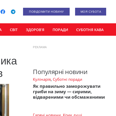
ПОВІДОМИТИ НОВИНУ
МОЯ СУБОТА
А
СВІТ
ЗДОРОВ’Я
ПОРАДИ
СУБОТНЯ КАВА
РЕКЛАМА
ника
в
Популярні новини
Кулінарія
,
Суботні поради
Як правильно заморожувати
гриби на зиму — сирими,
відвареними чи обсмаженими
Гарячі новини
,
Крик душі