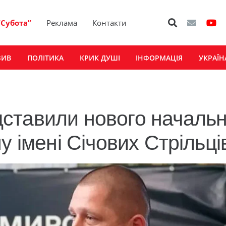
“Субота”
Реклама
Контакти
ЗИВ
ПОЛІТИКА
КРИК ДУШІ
ІНФОРМАЦІЯ
УКРАЇН
ставили нового началь
у імені Січових Стрільці