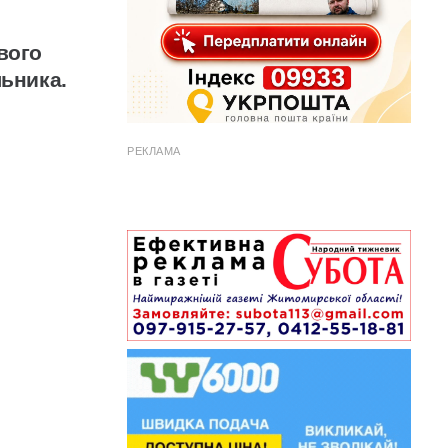
вого
льника.
РЕКЛАМА