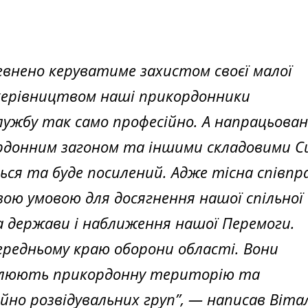
певнено керуватиме захистом своєї малої
 керівництвом наші прикордонники
ужбу так само професійно. А напрацьова
ордонним загоном та іншими складовими С
я та буде посилений. Адже тісна співпр
вою умовою для досягнення нашої спільної
 держави і наближення нашої Перемоги.
редньому краю оборони області. Вони
олюють прикордонну територію та
но розвідувальних груп”,
— написав Віта