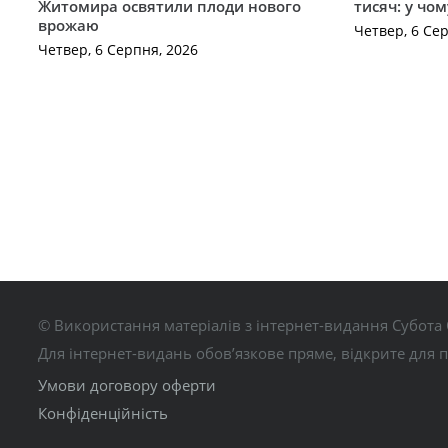
Житомира освятили плоди нового
тисяч: у чо
врожаю
Четвер, 6 Се
Четвер, 6 Серпня, 2026
© Використання матеріалів з інтернет-видання Субота 
Для інтернет-видань обов’язкове пряме, відкрите для 
Умови договору оферти
Конфіденційність