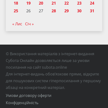
18
19
20
21
22
23
24
25
26
27
28
29
30
31
« Лис
Січ »
© Використання матеріалів з інтернет-видання
Субота Онлайн дозволяється лише за умови
посилання на сайт subota.online
Для інтернет-видань обов’язкове пряме, відкрите
для пошукових систем гіперпосилання у першому
абзаці на конкретний матеріал.
Умови договору оферти
Конфіденційність