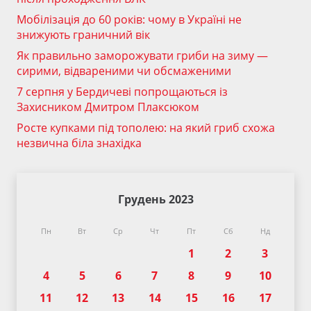
Мобілізація до 60 років: чому в Україні не
знижують граничний вік
Як правильно заморожувати гриби на зиму —
сирими, відвареними чи обсмаженими
7 серпня у Бердичеві попрощаються із
Захисником Дмитром Плаксюком
Росте купками під тополею: на який гриб схожа
незвична біла знахідка
Грудень 2023
Пн
Вт
Ср
Чт
Пт
Сб
Нд
1
2
3
4
5
6
7
8
9
10
11
12
13
14
15
16
17