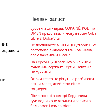
Недавні записи
Суботній хіт-парад: COKAINÉ, KODI та
OMEN представили нову версію Cuba
Libre & Dolce Vita
нчив
Не поспішайте міняти ці купюри: НБУ
пеціаліста
поступово вилучає п’ять номіналів,
але є важливий нюанс
На Херсонщині загинув 51-річний
головний сержант Сергій Капітан з
Овруччини
Огірки тепер не ріжуть, а розбивають:
їни.
літній салат, який став хітом
соцмереж
Після погоні в центрі Бердичева —
суд: водій хоче отримати записи з
бодікамер і камер міста