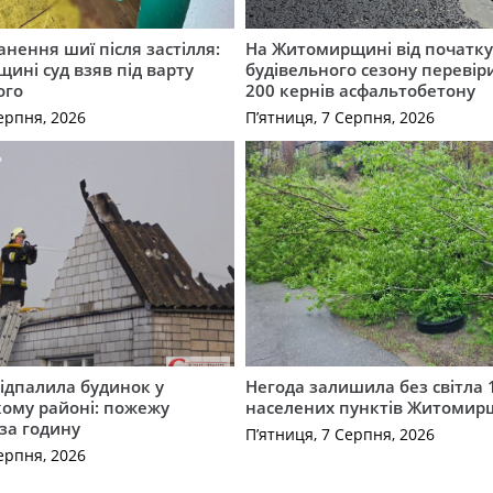
нення шиї після застілля:
На Житомирщині від початк
щині суд взяв під варту
будівельного сезону перевір
ого
200 кернів асфальтобетону
ерпня, 2026
П’ятниця, 7 Серпня, 2026
ідпалила будинок у
Негода залишила без світла 
ому районі: пожежу
населених пунктів Житоми
 за годину
П’ятниця, 7 Серпня, 2026
ерпня, 2026