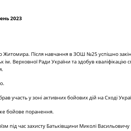
ень 2023
 до Житомира. Після навчання в ЗОШ №25 успішно закі
к ім. Верховної Ради України та здобув кваліфікацію с
я.
о.
брав участь у зоні активних бойових дій на Сході Укра
жке бойове поранення.
роїзм під час захисту Батьківщини Миколі Васильовичу