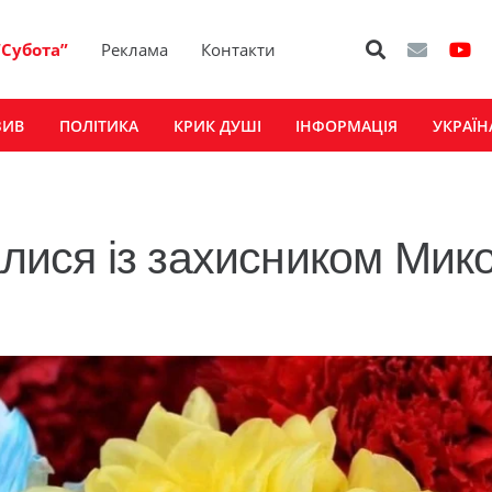
“Субота”
Реклама
Контакти
ЗИВ
ПОЛІТИКА
КРИК ДУШІ
ІНФОРМАЦІЯ
УКРАЇН
ися із захисником Мик