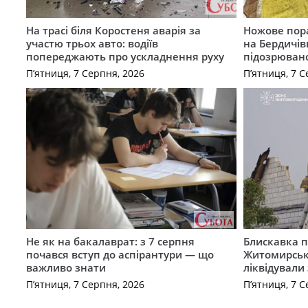
На трасі біля Коростеня аварія за
Ножове пора
участю трьох авто: водіїв
на Бердичів
попереджають про ускладнення руху
підозрюван
П’ятниця, 7 Серпня, 2026
П’ятниця, 7 С
Не як на бакалаврат: з 7 серпня
Блискавка п
почався вступ до аспірантури — що
Житомирськ
важливо знати
ліквідували
П’ятниця, 7 Серпня, 2026
П’ятниця, 7 С