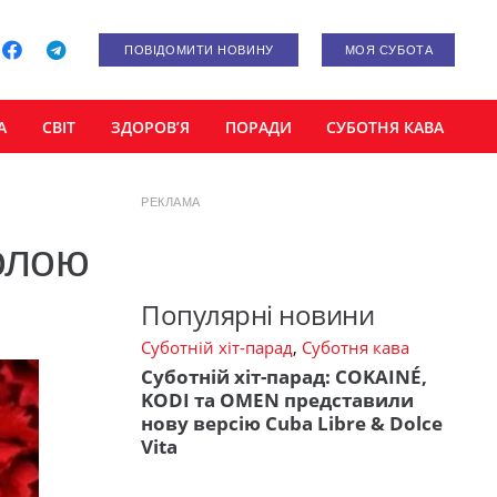
ПОВІДОМИТИ НОВИНУ
МОЯ СУБОТА
А
СВІТ
ЗДОРОВ’Я
ПОРАДИ
СУБОТНЯ КАВА
РЕКЛАМА
олою
Популярні новини
Суботній хіт-парад
,
Суботня кава
Суботній хіт-парад: COKAINÉ,
KODI та OMEN представили
нову версію Cuba Libre & Dolce
Vita