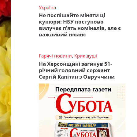
Україна
Не поспішайте міняти ці
купюри: НБУ поступово
вилучає п’ять номіналів, але є
важливий нюанс
Гарячі новини
,
Крик душі
На Херсонщині загинув 51-
річний головний сержант
Сергій Капітан з Овруччини