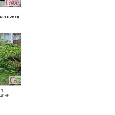
у
или понад
11
рщини