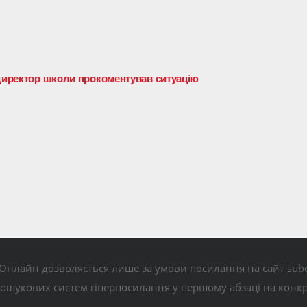
 директор школи прокоментував ситуацію
Онлайн дозволяється лише за умови посилання на сайт subo
пошукових систем гіперпосилання у першому абзаці на конк