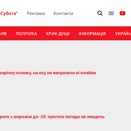
“Субота”
Реклама
Контакти
ЗИВ
ПОЛІТИКА
КРИК ДУШІ
ІНФОРМАЦІЯ
УКРАЇН
річну ялинку, на яку не витратили ні копійки
проте з морозом до -14: прогноз погоди на тиждень