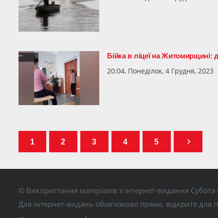
Бійка в ліцеї на Житомирщині:
20:04, Понеділок, 4 Грудня, 2023
1
2
3
4
5
© Використання матеріалів з інтернет-видання Субота 
Для інтернет-видань обов’язкове пряме, відкрите для 