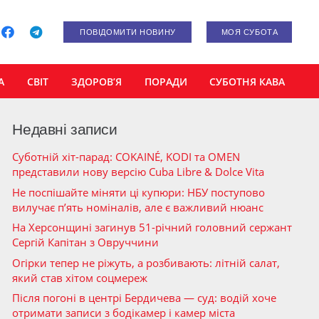
ПОВІДОМИТИ НОВИНУ
МОЯ СУБОТА
А
СВІТ
ЗДОРОВ’Я
ПОРАДИ
СУБОТНЯ КАВА
Недавні записи
Суботній хіт-парад: COKAINÉ, KODI та OMEN
представили нову версію Cuba Libre & Dolce Vita
Не поспішайте міняти ці купюри: НБУ поступово
вилучає п’ять номіналів, але є важливий нюанс
На Херсонщині загинув 51-річний головний сержант
Сергій Капітан з Овруччини
Огірки тепер не ріжуть, а розбивають: літній салат,
який став хітом соцмереж
Після погоні в центрі Бердичева — суд: водій хоче
отримати записи з бодікамер і камер міста