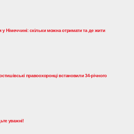
 у Німеччині: скільки можна отримати та де жити
ростишівські правоохоронці встановили 34-річного
ьте уважні!