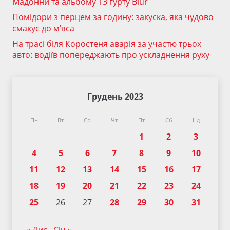
Мадонни та альбому 13 гурту Blur
Помідори з перцем за годину: закуска, яка чудово
смакує до м’яса
На трасі біля Коростеня аварія за участю трьох
авто: водіїв попереджають про ускладнення руху
Грудень 2023
Пн
Вт
Ср
Чт
Пт
Сб
Нд
1
2
3
4
5
6
7
8
9
10
11
12
13
14
15
16
17
18
19
20
21
22
23
24
25
26
27
28
29
30
31
« Лис
Січ »