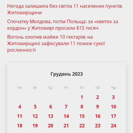
Негода залишила без світла 11 населених пунктів
Житомирщини
Спочатку Молдова, потім Польща: за «квиток за
кордон» у Житомирі просили $15 тисяч
Вогонь охопив майже 10 гектарів: на
Житомирщині зафіксували 11 пожеж сухої
рослинності
Грудень 2023
Пн
Вт
Ср
Чт
Пт
Сб
Нд
1
2
3
4
5
6
7
8
9
10
11
12
13
14
15
16
17
18
19
20
21
22
23
24