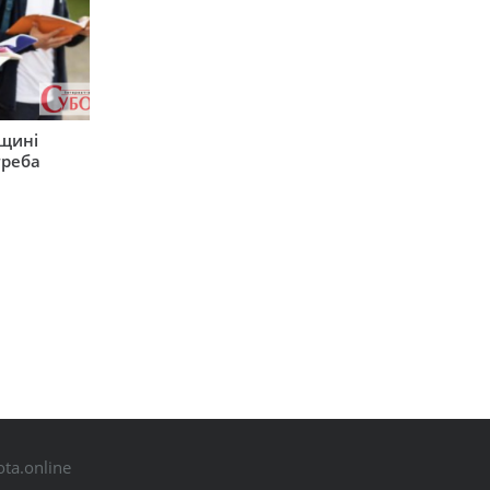
рщині
треба
ta.online