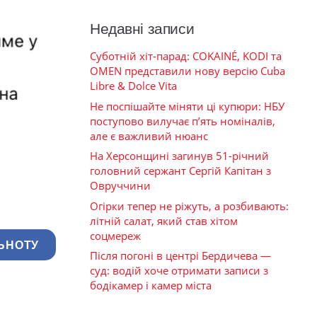
Недавні записи
Суботній хіт-парад: COKAINÉ, KODI та
OMEN представили нову версію Cuba
Libre & Dolce Vita
Не поспішайте міняти ці купюри: НБУ
поступово вилучає п’ять номіналів,
але є важливий нюанс
На Херсонщині загинув 51-річний
головний сержант Сергій Капітан з
Овруччини
Огірки тепер не ріжуть, а розбивають:
літній салат, який став хітом
соцмереж
ЬНОТУ
Після погоні в центрі Бердичева —
суд: водій хоче отримати записи з
бодікамер і камер міста