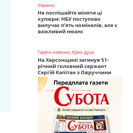
Україна
Не поспішайте міняти ці
купюри: НБУ поступово
вилучає п’ять номіналів, але є
важливий нюанс
Гарячі новини
,
Крик душі
На Херсонщині загинув 51-
річний головний сержант
Сергій Капітан з Овруччини