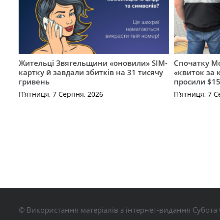
Жительці Звягельщини «оновили» SIM-
Спочатку Мо
картку й завдали збитків на 31 тисячу
«квиток за 
гривень
просили $15
П’ятниця, 7 Серпня, 2026
П’ятниця, 7 С
© Використання матеріалів з інтернет-видання Субота 