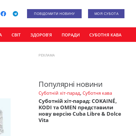
ПОВІДОМИТИ НОВИНУ
МОЯ СУБОТА
А
СВІТ
ЗДОРОВ’Я
ПОРАДИ
СУБОТНЯ КАВА
РЕКЛАМА
Популярні новини
Суботній хіт-парад
,
Суботня кава
Суботній хіт-парад: COKAINÉ,
KODI та OMEN представили
нову версію Cuba Libre & Dolce
Vita