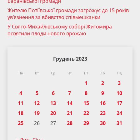
Баранівської громади
Жителю Потіївської громади загрожує до 15 років
ув’язнення за вбивство співмешканки
У Свято-Михайлівському соборі Житомира
освятили плоди нового врожаю
Грудень 2023
Пн
Вт
Ср
Чт
Пт
Сб
Нд
1
2
3
4
5
6
7
8
9
10
11
12
13
14
15
16
17
18
19
20
21
22
23
24
25
26
27
28
29
30
31
« Лис
Січ »