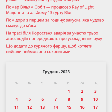
Помер Вільям Орбіт — продюсер Ray of Light
Мадонни та альбому 13 гурту Blur
Помідори з перцем за годину: закуска, яка чудово
смакує до м’яса
На трасі біля Коростеня аварія за участю трьох
авто: водіїв попереджають про ускладнення руху
Що додати до курячого фаршу, щоб котлети
вийшли неймовірно соковитими
Грудень 2023
Пн
Вт
Ср
Чт
Пт
Сб
Нд
1
2
3
4
5
6
7
8
9
10
11
12
13
14
15
16
17