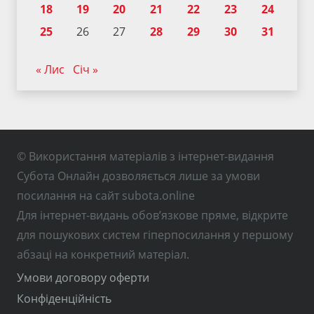
18
19
20
21
22
23
24
25
26
27
28
29
30
31
« Лис
Січ »
© Використання матеріалів з інтернет-видання
Субота Онлайн дозволяється лише за умови
посилання на сайт subota.online
Для інтернет-видань обов’язкове пряме, відкрите
для пошукових систем гіперпосилання у першому
абзаці на конкретний матеріал.
Умови договору оферти
Конфіденційність