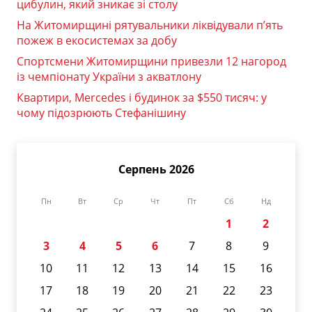
цибулин, який зникає зі столу
На Житомирщині рятувальники ліквідували п’ять
пожеж в екосистемах за добу
Спортсмени Житомирщини привезли 12 нагород
із чемпіонату України з акватлону
Квартири, Mercedes і будинок за $550 тисяч: у
чому підозрюють Стефанішину
Серпень 2026
Пн
Вт
Ср
Чт
Пт
Сб
Нд
1
2
3
4
5
6
7
8
9
10
11
12
13
14
15
16
17
18
19
20
21
22
23