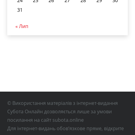
24
25
26
27
28
29
30
31
« Лип
© Використання матеріалів з інтернет-видання
Субота Онлайн дозволяється лише за умови
посилання на сайт subota.online
Для інтернет-видань обов’язкове пряме, відкрите