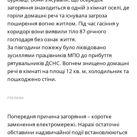
загоряння знаходиться в одній з кімнат оселі, де
горіли домашні речі та існувала загроза
поширення вогню житлом. Під час гасіння у
коридорі вони виявили тіло 87-річного
господаря без ознак життя.
За півгодини пожежу було ліквідовано
зусиллями працівників МПО до прибуття
рятувальників ДСНС. Вогнем знищено домашні
речі в кімнаті на площі 12 кв. м, холодильник та
пошкоджено стіни.
РЕКЛАМА
Попередня причина загоряння – коротке
замкнення електромережі. Наразі остаточні
обставини надзвичайної події встановлюються