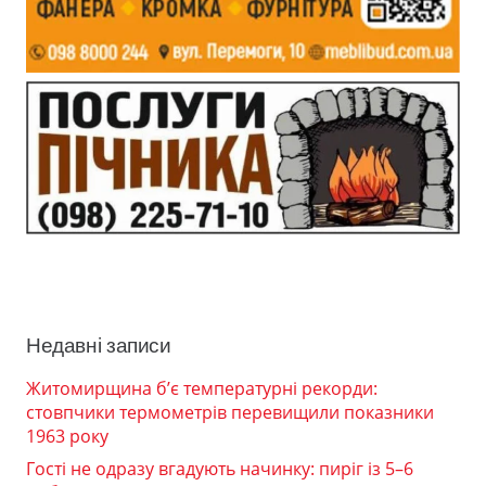
Недавні записи
Житомирщина б’є температурні рекорди:
стовпчики термометрів перевищили показники
1963 року
Гості не одразу вгадують начинку: пиріг із 5–6