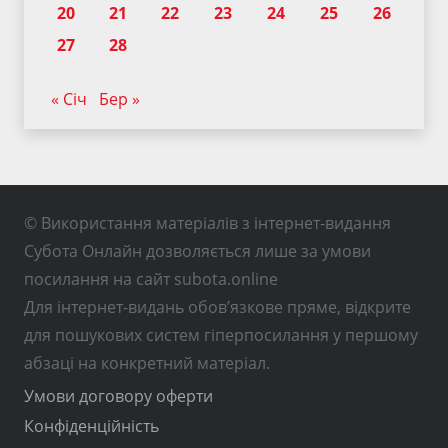
20
21
22
23
24
25
26
27
28
« Січ
Бер »
© Використання матеріалів з інтернет-видання
Субота Онлайн дозволяється лише за умови
посилання на сайт subota.online
Для інтернет-видань обов’язкове пряме, відкрите
для пошукових систем гіперпосилання у першому
абзаці на конкретний матеріал.
Умови договору оферти
Конфіденційність