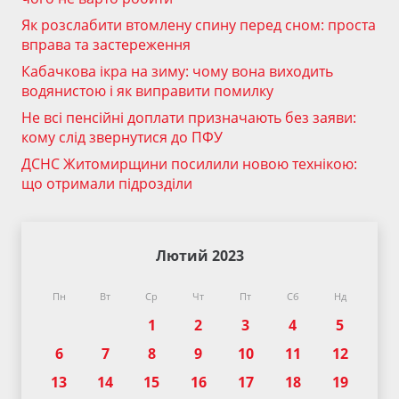
Як розслабити втомлену спину перед сном: проста
вправа та застереження
Кабачкова ікра на зиму: чому вона виходить
водянистою і як виправити помилку
Не всі пенсійні доплати призначають без заяви:
кому слід звернутися до ПФУ
ДСНС Житомирщини посилили новою технікою:
що отримали підрозділи
Лютий 2023
Пн
Вт
Ср
Чт
Пт
Сб
Нд
1
2
3
4
5
6
7
8
9
10
11
12
13
14
15
16
17
18
19