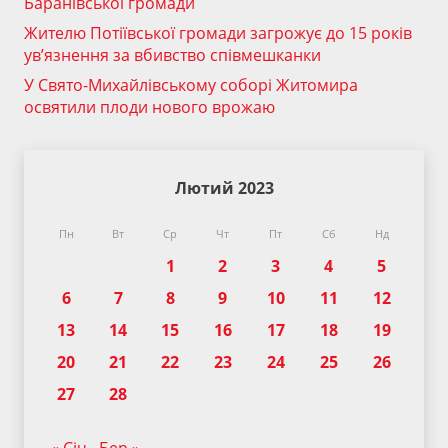
Баранівської громади
Жителю Потіївської громади загрожує до 15 років
ув’язнення за вбивство співмешканки
У Свято-Михайлівському соборі Житомира
освятили плоди нового врожаю
Лютий 2023
Пн
Вт
Ср
Чт
Пт
Сб
Нд
1
2
3
4
5
6
7
8
9
10
11
12
13
14
15
16
17
18
19
20
21
22
23
24
25
26
27
28
« Січ
Бер »