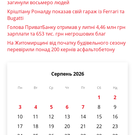
загинули восьмеро людей
Кріштіану Роналду показав свій гараж із Ferrari та
Bugatti
Голова ПриватБанку отримав у липні 4,46 млн грн
зарплати та 653 тис. грн негрошових благ
На Житомирщині від початку будівельного сезону
перевірили понад 200 кернів асфальтобетону
Серпень 2026
Пн
Вт
Ср
Чт
Пт
Сб
Нд
1
2
3
4
5
6
7
8
9
10
11
12
13
14
15
16
17
18
19
20
21
22
23