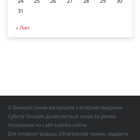
24
25
26
27
28
29
30
31
« Лип
© Використання матеріалів з інтернет-видання
Субота Онлайн дозволяється лише за умови
посилання на сайт subota.online
Для інтернет-видань обов’язкове пряме, відкрите