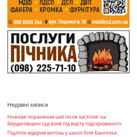
Недавні записи
Ножове поранення шиї після застілля: на
Бердичівщині суд взяв під варту підозрюваного
Підліток відкрив вогонь у школі біля Бангкока: