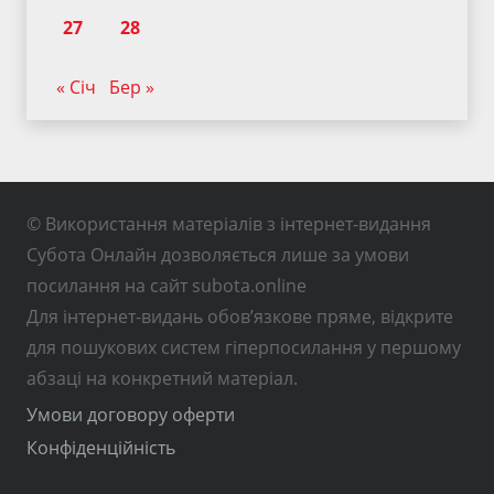
27
28
« Січ
Бер »
© Використання матеріалів з інтернет-видання
Субота Онлайн дозволяється лише за умови
посилання на сайт subota.online
Для інтернет-видань обов’язкове пряме, відкрите
для пошукових систем гіперпосилання у першому
абзаці на конкретний матеріал.
Умови договору оферти
Конфіденційність