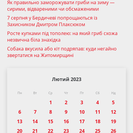
Як правильно заморожувати гриби на зиму —
сирими, відвареними чи обсмаженими
7 серпня у Бердичеві попрощаються із
Захисником Дмитром Плаксюком
Росте купками під тополею: на який гриб схожа
незвична біла знахідка
Собака вкусила або кіт подряпав: куди негайно
звертатися на Житомирщині
Лютий 2023
Пн
Вт
Ср
Чт
Пт
Сб
Нд
1
2
3
4
5
6
7
8
9
10
11
12
13
14
15
16
17
18
19
20
21
22
23
24
25
26