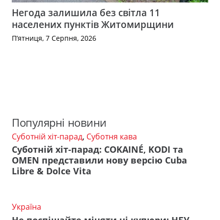
Негода залишила без світла 11
населених пунктів Житомирщини
П’ятниця, 7 Серпня, 2026
Популярні новини
Суботній хіт-парад
,
Суботня кава
Суботній хіт-парад: COKAINÉ, KODI та
OMEN представили нову версію Cuba
Libre & Dolce Vita
Україна
Не поспішайте міняти ці купюри: НБУ