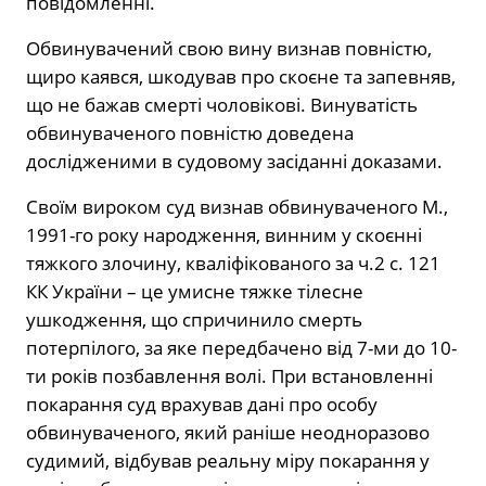
повідомленні.
Обвинувачений свою вину визнав повністю,
щиро каявся, шкодував про скоєне та запевняв,
що не бажав смерті чоловікові. Винуватість
обвинуваченого повністю доведена
дослідженими в судовому засіданні доказами.
Своїм вироком суд визнав обвинуваченого М.,
1991-го року народження, винним у скоєнні
тяжкого злочину, кваліфікованого за ч.2 с. 121
КК України – це умисне тяжке тілесне
ушкодження, що спричинило смерть
потерпілого, за яке передбачено від 7-ми до 10-
ти років позбавлення волі. При встановленні
покарання суд врахував дані про особу
обвинуваченого, який раніше неодноразово
судимий, відбував реальну міру покарання у