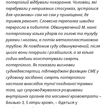
потерпілий відбували покарання. Чоловіки, які
перебували у неприязних стосунках, зустрілися
для «розмови» сам на сам у приміщенні, де
тривав ремонт. Словесна перепалка швидко
переросла в побиття. Обвинувачений М. наніс
потерпілому кілька ударів по голові та тулубу
руками і ногами, а потім металопластиковою
трубою. Як повідомив суду обвинувачений, після
цього вони покурили і розійшлися, а за кілька
годин медики констатували смерть
потерпілого. Як показали висновки
судмедекспертиз, підтверджені фахівцем СМЕ у
судовому засіданні, смерть потерпілого
настала внаслідок тупої поєднаної травми
тіла, що супроводжувалася розривами
внутрішніх органів та масивної крововтрати –
близько 3, 5 літри крові»
, – йдеться у