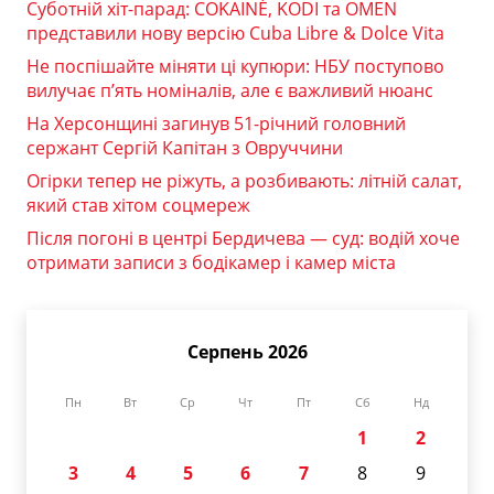
Суботній хіт-парад: COKAINÉ, KODI та OMEN
представили нову версію Cuba Libre & Dolce Vita
Не поспішайте міняти ці купюри: НБУ поступово
вилучає п’ять номіналів, але є важливий нюанс
На Херсонщині загинув 51-річний головний
сержант Сергій Капітан з Овруччини
Огірки тепер не ріжуть, а розбивають: літній салат,
який став хітом соцмереж
Після погоні в центрі Бердичева — суд: водій хоче
отримати записи з бодікамер і камер міста
Серпень 2026
Пн
Вт
Ср
Чт
Пт
Сб
Нд
1
2
3
4
5
6
7
8
9