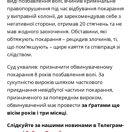
виді позбавлення волі, вчинив кримінальне
правопорушення під час відбування покарання
у виправній колонії, де зарекомендував себе з
негативної сторони, отримав 20 стягнень та не
мав жодного заохочення. Обставини, які
обтяжують покарання – рецидив злочинів, ті,
що пом’якшують – щире каяття та співпраця зі
слідством.
Суд ухвалив: призначити обвинуваченому
покарання 8 років позбавлення волі. За
сукупністю вироків шляхом часткового
приєднання невідбутої частини покарання,
призначеного за попереднім вироком,
обвинувачений має провести
за
ґр
атами ще
вісім років і три місяці
.
Слідкуйте за нашими новинами в Телеграм-