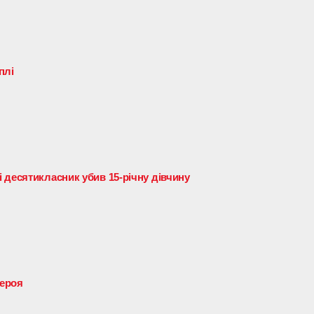
плі
 десятикласник убив 15-річну дівчину
Героя