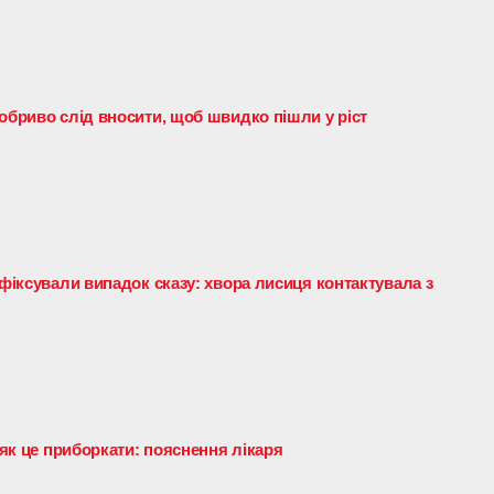
обриво слід вносити, щоб швидко пішли у ріст
афіксували випадок сказу: хвора лисиця контактувала з
 як це приборкати: пояснення лікаря