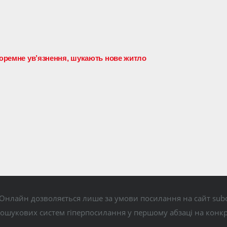
 тюремне ув’язнення, шукають нове житло
Онлайн дозволяється лише за умови посилання на сайт subo
пошукових систем гіперпосилання у першому абзаці на конк