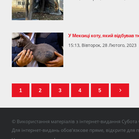
У Мексиці коту, який відбував
15:13, Вівторок, 28 Лютого, 2023
1
2
3
4
5
© Використання матеріалів з інтернет-видання Субота 
Для інтернет-видань обов’язкове пряме, відкрите для 