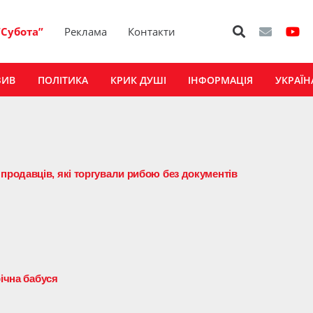
“Субота”
Реклама
Контакти
ЗИВ
ПОЛІТИКА
КРИК ДУШІ
ІНФОРМАЦІЯ
УКРАЇН
родавців, які торгували рибою без документів
річна бабуся