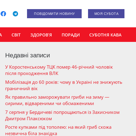
ПОВІДОМИТИ НОВИНУ
МОЯ СУБОТА
А
СВІТ
ЗДОРОВ’Я
ПОРАДИ
СУБОТНЯ КАВА
Недавні записи
У Коростенському ТЦК помер 46-річний чоловік
після проходження ВЛК
Мобілізація до 60 років: чому в Україні не знижують
граничний вік
Як правильно заморожувати гриби на зиму —
сирими, відвареними чи обсмаженими
7 серпня у Бердичеві попрощаються із Захисником
Дмитром Плаксюком
Росте купками під тополею: на який гриб схожа
незвична біла знахідка