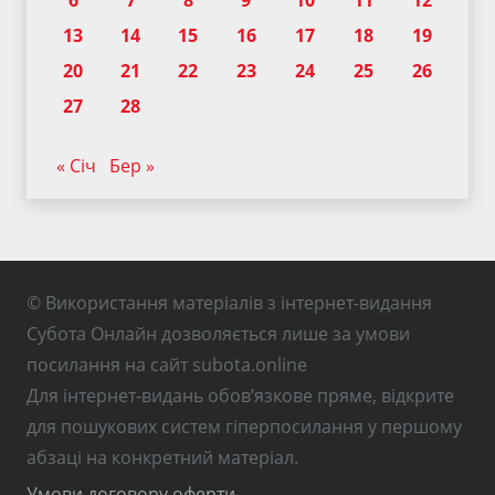
6
7
8
9
10
11
12
13
14
15
16
17
18
19
20
21
22
23
24
25
26
27
28
« Січ
Бер »
© Використання матеріалів з інтернет-видання
Субота Онлайн дозволяється лише за умови
посилання на сайт subota.online
Для інтернет-видань обов’язкове пряме, відкрите
для пошукових систем гіперпосилання у першому
абзаці на конкретний матеріал.
Умови договору оферти