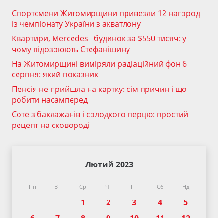
Спортсмени Житомирщини привезли 12 нагород
із чемпіонату України з акватлону
Квартири, Mercedes і будинок за $550 тисяч: у
чому підозрюють Стефанішину
На Житомирщині виміряли радіаційний фон 6
серпня: який показник
Пенсія не прийшла на картку: сім причин і що
робити насамперед
Соте з баклажанів і солодкого перцю: простий
рецепт на сковороді
Лютий 2023
Пн
Вт
Ср
Чт
Пт
Сб
Нд
1
2
3
4
5