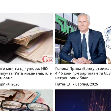
те міняти ці купюри: НБУ
Голова ПриватБанку отримав
илучає п’ять номіналів, але
4,46 млн грн зарплати та 653
 нюанс
негрошових благ
ерпня, 2026
П’ятниця, 7 Серпня, 2026