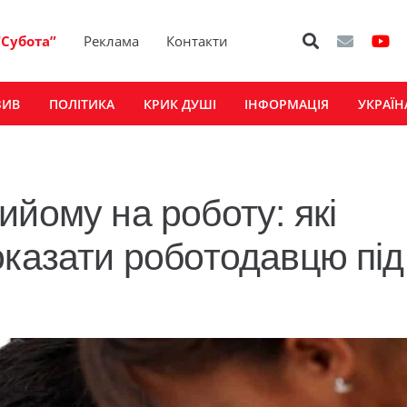
“Субота”
Реклама
Контакти
ЗИВ
ПОЛІТИКА
КРИК ДУШІ
ІНФОРМАЦІЯ
УКРАЇН
йому на роботу: які
оказати роботодавцю під