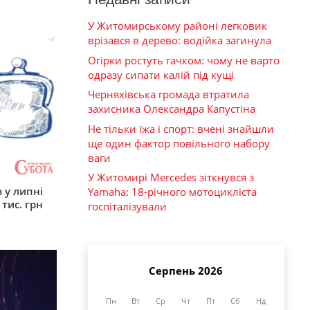
У Житомирському районі легковик
врізався в дерево: водійка загинула
Огірки ростуть гачком: чому не варто
одразу сипати калій під кущі
Черняхівська громада втратила
захисника Олександра Капустіна
Не тільки їжа і спорт: вчені знайшли
ще один фактор повільного набору
ваги
У Житомирі Mercedes зіткнувся з
 у липні
Yamaha: 18-річного мотоцикліста
 тис. грн
госпіталізували
Серпень 2026
Пн
Вт
Ср
Чт
Пт
Сб
Нд