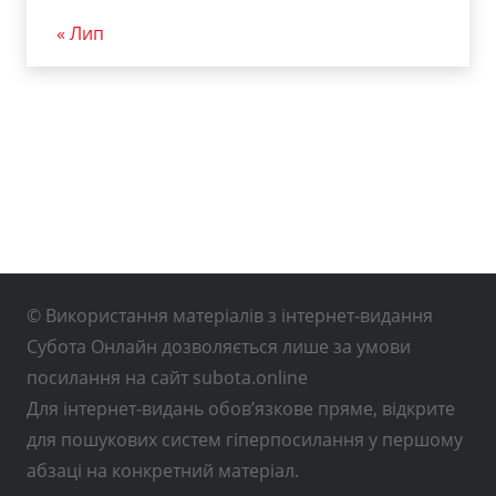
« Лип
© Використання матеріалів з інтернет-видання
Субота Онлайн дозволяється лише за умови
посилання на сайт subota.online
Для інтернет-видань обов’язкове пряме, відкрите
для пошукових систем гіперпосилання у першому
абзаці на конкретний матеріал.