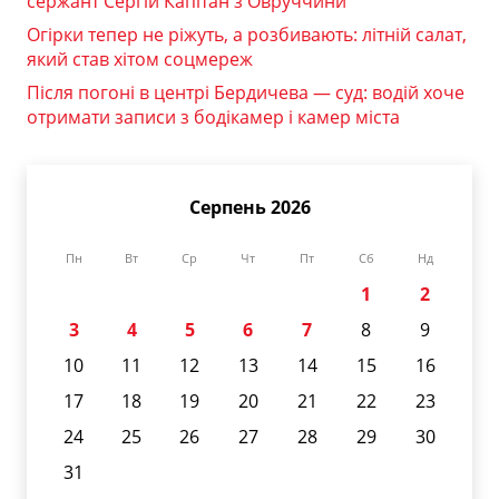
сержант Сергій Капітан з Овруччини
Огірки тепер не ріжуть, а розбивають: літній салат,
який став хітом соцмереж
Після погоні в центрі Бердичева — суд: водій хоче
отримати записи з бодікамер і камер міста
Серпень 2026
Пн
Вт
Ср
Чт
Пт
Сб
Нд
1
2
3
4
5
6
7
8
9
10
11
12
13
14
15
16
17
18
19
20
21
22
23
24
25
26
27
28
29
30
31