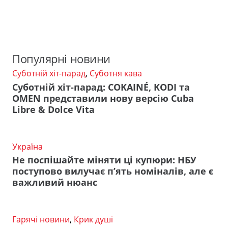
Популярні новини
Суботній хіт-парад
,
Суботня кава
Суботній хіт-парад: COKAINÉ, KODI та
OMEN представили нову версію Cuba
Libre & Dolce Vita
Україна
Не поспішайте міняти ці купюри: НБУ
поступово вилучає п’ять номіналів, але є
важливий нюанс
Гарячі новини
,
Крик душі