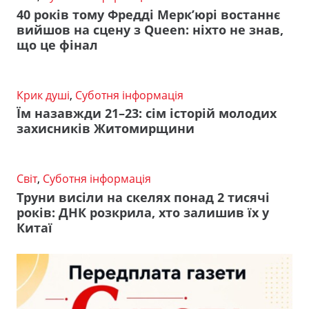
40 років тому Фредді Мерк’юрі востаннє
вийшов на сцену з Queen: ніхто не знав,
що це фінал
Крик душі
,
Суботня інформація
Їм назавжди 21–23: сім історій молодих
захисників Житомирщини
Світ
,
Суботня інформація
Труни висіли на скелях понад 2 тисячі
років: ДНК розкрила, хто залишив їх у
Китаї