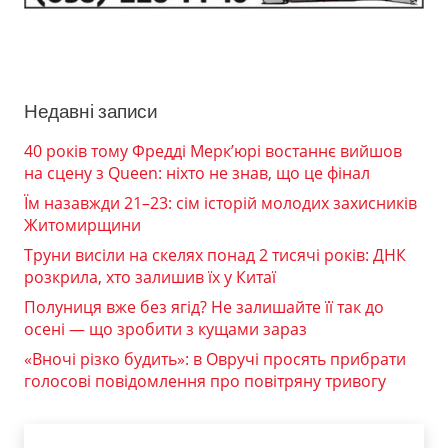
Недавні записи
40 років тому Фредді Мерк’юрі востаннє вийшов
на сцену з Queen: ніхто не знав, що це фінал
Їм назавжди 21–23: сім історій молодих захисників
Житомирщини
Труни висіли на скелях понад 2 тисячі років: ДНК
розкрила, хто залишив їх у Китаї
Полуниця вже без ягід? Не залишайте її так до
осені — що зробити з кущами зараз
«Вночі різко будить»: в Овручі просять прибрати
голосові повідомлення про повітряну тривогу