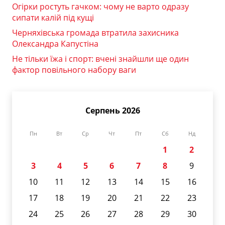
Огірки ростуть гачком: чому не варто одразу
сипати калій під кущі
Черняхівська громада втратила захисника
Олександра Капустіна
Не тільки їжа і спорт: вчені знайшли ще один
фактор повільного набору ваги
Серпень 2026
Пн
Вт
Ср
Чт
Пт
Сб
Нд
1
2
3
4
5
6
7
8
9
10
11
12
13
14
15
16
17
18
19
20
21
22
23
24
25
26
27
28
29
30