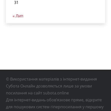
31
« Лип
© Використання матеріалів з інтернет-видання
Субота Онлайн дозволяється лише за умови
посилання на сайт subota.online
Для інтернет-видань обов’язкове пряме, відкрите
для пошукових систем гіперпосилання у першому