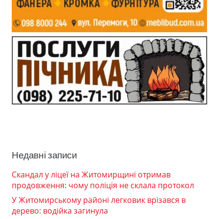
Недавні записи
Скандал у ліцеї на Житомирщині отримав
продовження: чому поліція не склала протокол
У Житомирському районі легковик врізався в
дерево: водійка загинула