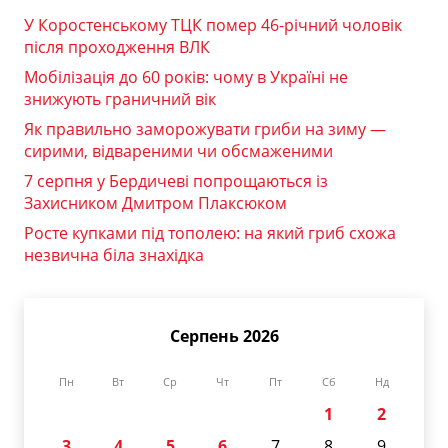
У Коростенському ТЦК помер 46-річний чоловік
після проходження ВЛК
Мобілізація до 60 років: чому в Україні не
знижують граничний вік
Як правильно заморожувати гриби на зиму —
сирими, відвареними чи обсмаженими
7 серпня у Бердичеві попрощаються із
Захисником Дмитром Плаксюком
Росте купками під тополею: на який гриб схожа
незвична біла знахідка
Серпень 2026
Пн
Вт
Ср
Чт
Пт
Сб
Нд
1
2
3
4
5
6
7
8
9