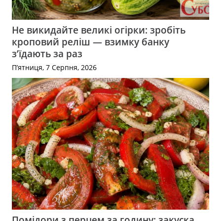
Не викидайте великі огірки: зробіть
кроповий реліш — взимку банку
з’їдають за раз
П’ятниця, 7 Серпня, 2026
Помідори з перцем за годину: закуска,