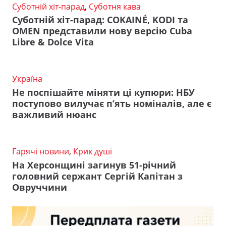
Суботній хіт-парад
,
Суботня кава
Суботній хіт-парад: COKAINÉ, KODI та
OMEN представили нову версію Cuba
Libre & Dolce Vita
Україна
Не поспішайте міняти ці купюри: НБУ
поступово вилучає п’ять номіналів, але є
важливий нюанс
Гарячі новини
,
Крик душі
На Херсонщині загинув 51-річний
головний сержант Сергій Капітан з
Овруччини