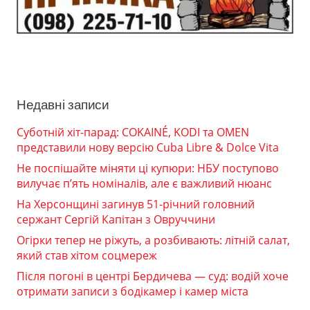
Недавні записи
Суботній хіт-парад: COKAINÉ, KODI та OMEN
представили нову версію Cuba Libre & Dolce Vita
Не поспішайте міняти ці купюри: НБУ поступово
вилучає п’ять номіналів, але є важливий нюанс
На Херсонщині загинув 51-річний головний
сержант Сергій Капітан з Овруччини
Огірки тепер не ріжуть, а розбивають: літній салат,
який став хітом соцмереж
Після погоні в центрі Бердичева — суд: водій хоче
отримати записи з бодікамер і камер міста