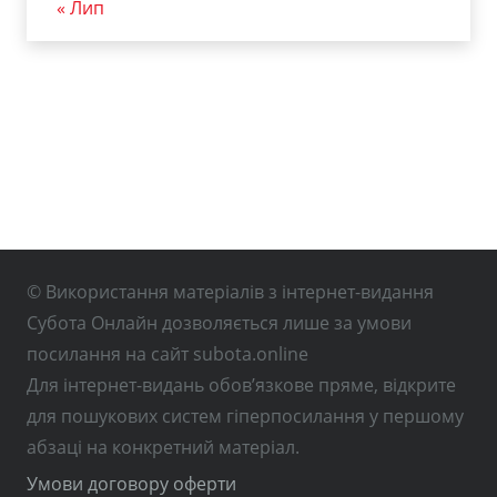
« Лип
© Використання матеріалів з інтернет-видання
Субота Онлайн дозволяється лише за умови
посилання на сайт subota.online
Для інтернет-видань обов’язкове пряме, відкрите
для пошукових систем гіперпосилання у першому
абзаці на конкретний матеріал.
Умови договору оферти