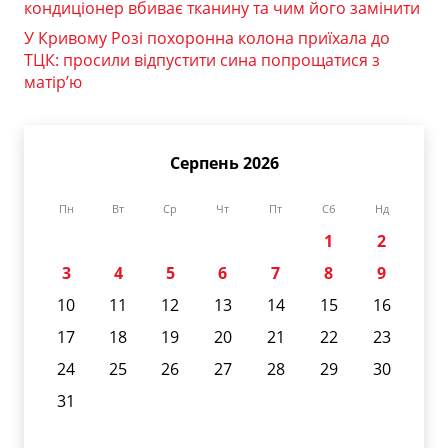
кондиціонер вбиває тканину та чим його замінити
У Кривому Розі похоронна колона приїхала до
ТЦК: просили відпустити сина попрощатися з
матір’ю
Серпень 2026
Пн
Вт
Ср
Чт
Пт
Сб
Нд
1
2
3
4
5
6
7
8
9
10
11
12
13
14
15
16
17
18
19
20
21
22
23
24
25
26
27
28
29
30
31