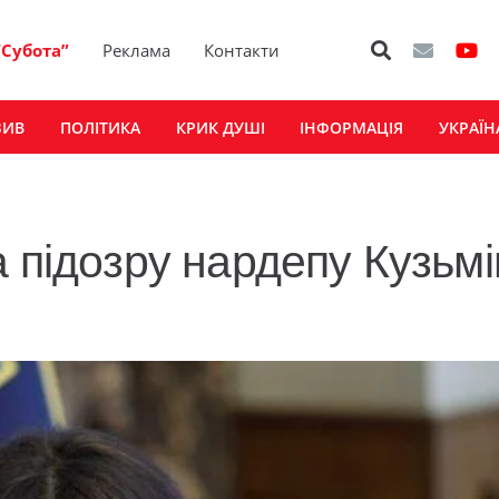
“Субота”
Реклама
Контакти
ЗИВ
ПОЛІТИКА
КРИК ДУШІ
ІНФОРМАЦІЯ
УКРАЇН
 підозру нардепу Кузьм