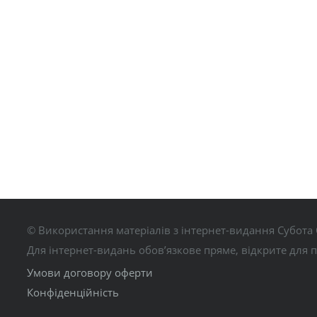
© Використання матеріалів з інтернет-видання Субота 
Для інтернет-видань обов’язкове пряме, відкрите для 
Умови договору оферти
Конфіденційність