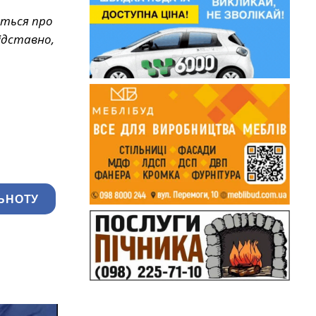
еться про
ідставно,
ЬНОТУ