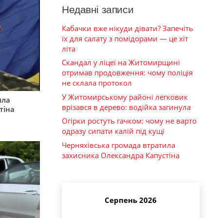
Недавні записи
Кабачки вже нікуди дівати? Запечіть
їх для салату з помідорами — це хіт
літа
Скандал у ліцеї на Житомирщині
отримав продовження: чому поліція
не склала протокол
У Житомирському районі легковик
ила
врізався в дерево: водійка загинула
тіна
Огірки ростуть гачком: чому не варто
одразу сипати калій під кущі
Черняхівська громада втратила
захисника Олександра Капустіна
Серпень 2026