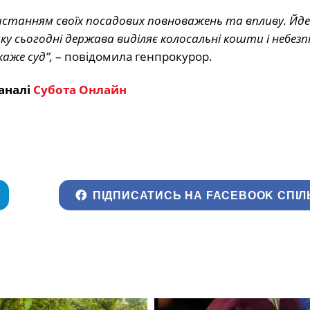
ристанням своїх посадових повноважень та впливу. Йд
ку сьогодні держава виділяє колосальні кошти і небезп
каже суд”,
– повідомила генпрокурор.
аналі
Субота Онлайн
ПІДПИСАТИСЬ НА FACEBOOK СПІЛ