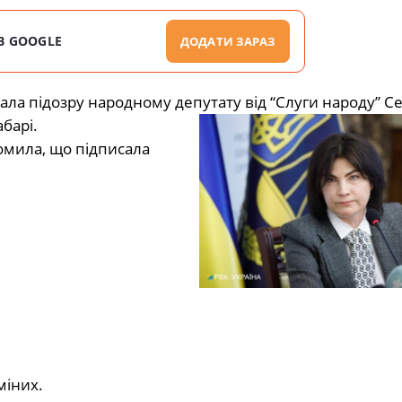
В GOOGLE
ДОДАТИ ЗАРАЗ
ла підозру народному депутату від “Слуги народу” С
барі.
омила, що підписала
міних.