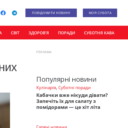
ПОВІДОМИТИ НОВИНУ
МОЯ СУБОТА
А
СВІТ
ЗДОРОВ’Я
ПОРАДИ
СУБОТНЯ КАВА
РЕКЛАМА
іних
Популярні новини
Кулінарія
,
Суботні поради
Кабачки вже нікуди дівати?
Запечіть їх для салату з
помідорами — це хіт літа
Гарячі новини