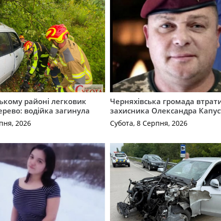
ькому районі легковик
Черняхівська громада втрат
дерево: водійка загинула
захисника Олександра Капус
пня, 2026
Субота, 8 Серпня, 2026