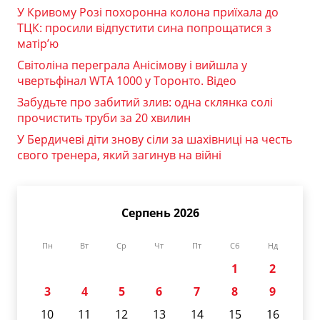
У Кривому Розі похоронна колона приїхала до
ТЦК: просили відпустити сина попрощатися з
матір’ю
Світоліна переграла Анісімову і вийшла у
чвертьфінал WTA 1000 у Торонто. Відео
Забудьте про забитий злив: одна склянка солі
прочистить труби за 20 хвилин
У Бердичеві діти знову сіли за шахівниці на честь
свого тренера, який загинув на війні
Серпень 2026
Пн
Вт
Ср
Чт
Пт
Сб
Нд
1
2
3
4
5
6
7
8
9
10
11
12
13
14
15
16