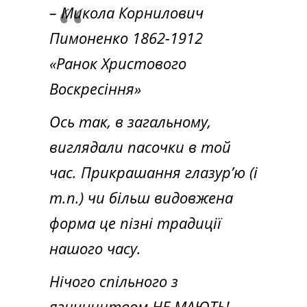
– Микола Корнилович
Пимоненко 1862-1912
«Ранок Христового
Воскресіння»
Ось так, в загальному,
виглядали пасочки в той
час. Прикрашання глазурʼю (і
т.п.) чи більш видовжена
форма це пізні традиції
нашого часу.
Нічого спільного з
язичництвом НЕ МАЮТЬ!