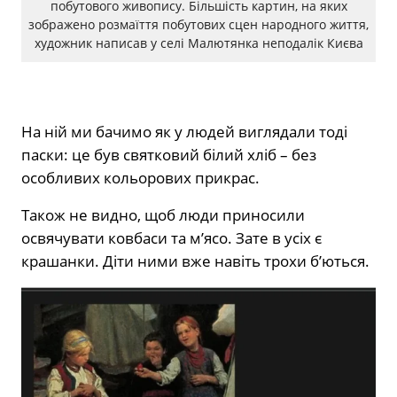
побутового живопису. Більшість картин, на яких
зображено розмаїття побутових сцен народного життя,
художник написав у селі Малютянка неподалік Києва
На ній ми бачимо як у людей виглядали тоді
паски: це був святковий білий хліб – без
особливих кольорових прикрас.
Також не видно, щоб люди приносили
освячувати ковбаси та м’ясо. Зате в усіх є
крашанки. Діти ними вже навіть трохи б’ються.