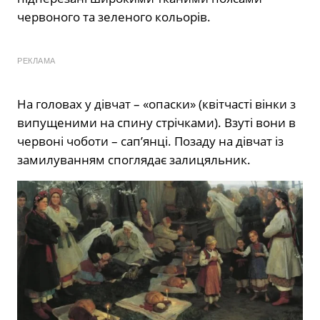
червоного та зеленого кольорів.
РЕКЛАМА
На головах у дівчат – «опаски» (квітчасті вінки з
випущеними на спину стрічками). Взуті вони в
червоні чоботи – сап’янці. Позаду на дівчат із
замилуванням споглядає залицяльник.