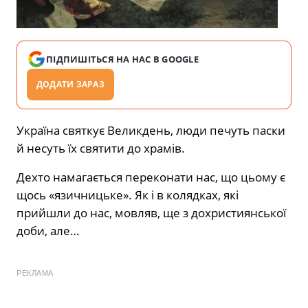
ПІДПИШІТЬСЯ НА НАС В GOOGLE
ДОДАТИ ЗАРАЗ
Україна святкує Великдень, люди печуть паски
й несуть їх святити до храмів.
Дехто намагається переконати нас, що цьому є
щось «язичницьке». Як і в колядках, які
прийшли до нас, мовляв, ще з дохристиянської
доби, але…
РЕКЛАМА