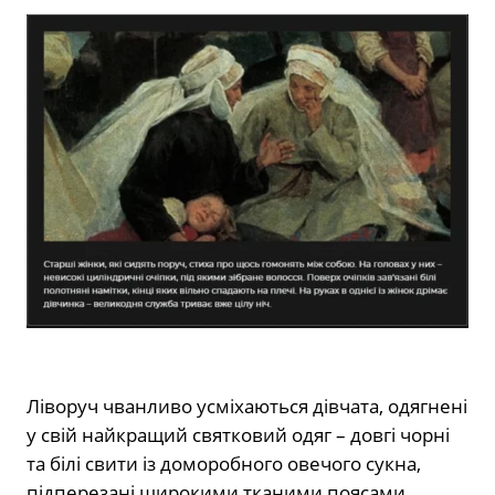
Ліворуч чванливо усміхаються дівчата, одягнені
у свій найкращий святковий одяг – довгі чорні
та білі свити із доморобного овечого сукна,
підперезані широкими тканими поясами