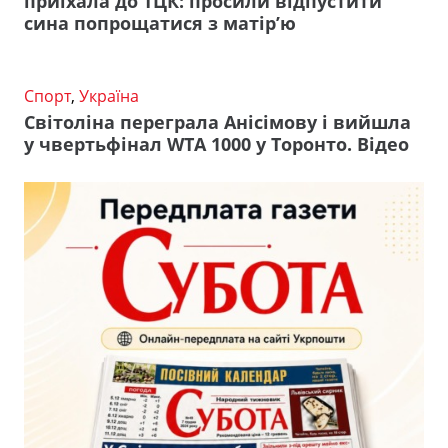
приїхала до ТЦК: просили відпустити
сина попрощатися з матір’ю
Спорт
,
Україна
Світоліна переграла Анісімову і вийшла
у чвертьфінал WTA 1000 у Торонто. Відео