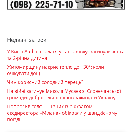
Недавні записи
У Києві Audi врізалася у вантажівку: загинули жінка
та 2-річна дитина
Житомирщину накриє тепло до +30°: коли
очікувати дощ
Чим корисний солодкий перець?
На війні загинув Микола Мусаєв зі Словечанської
громади: добровільно пішов захищати Україну
Попросив селфі — і зник із рюкзаком:
ексдиректора «Мілана» обікрали у швидкісному
поїзді