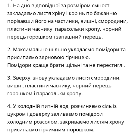
1. На дно відповідної за розміром ємності
закладаємо листя хріну і корінь по бажанню
порізавши його на частинки, вишні, смородини,
пластини часнику, парасольки кропу, чорний
перець горошком і запашний перець.
2. Максимально щільно укладаємо помідори та
присипаємо зерновою гірчицею.
Помідори краще брати щільні та не перестиглі.
3. Зверху, знову укладаємо листя смородини,
вишні, пластини часнику, чорний перець
горошком і парасольки кропу.
4. У холодній питній воді розчиняємо сіль із
цукром і доверху заливаємо помідори
холодним розсолом, закриваємо листям хрону і
присипаємо гірчичним порошком.