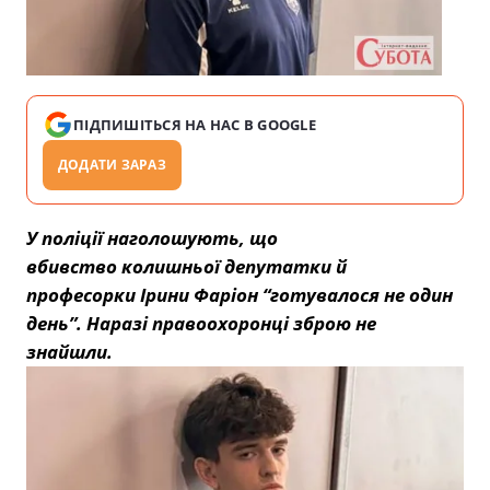
ПІДПИШІТЬСЯ НА НАС В GOOGLE
ДОДАТИ ЗАРАЗ
У поліції наголошують, що
вбивство колишньої депутатки й
професорки Ірини Фаріон “готувалося не один
день”. Наразі правоохоронці зброю не
знайшли.