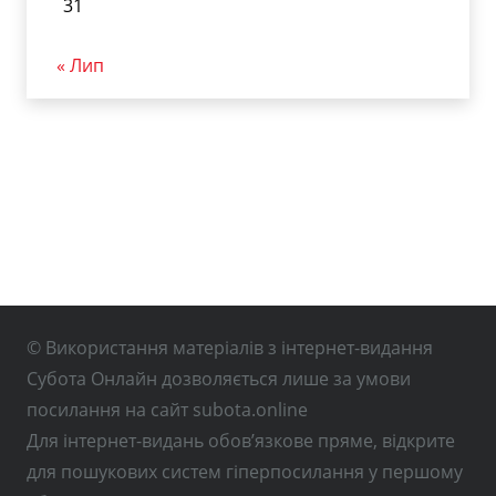
31
« Лип
© Використання матеріалів з інтернет-видання
Субота Онлайн дозволяється лише за умови
посилання на сайт subota.online
Для інтернет-видань обов’язкове пряме, відкрите
для пошукових систем гіперпосилання у першому