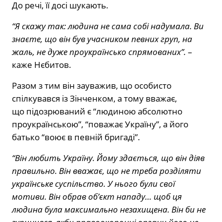
До речі, її досі шукають.
“Я скажу так: людина не сама собі надумала. Ви
знаєте, що він був учасником певних груп, на
жаль, не дуже проукраїнсько спрямованих”.
–
каже Нєбитов.
Разом з тим він зауважив, що особисто
спілкувався із Зінченком, а тому вважає,
що підозрюваний є “людиною абсолютно
проукраїнською”, “поважає Україну”, а його
батько “воює в певній бригаді”.
“Він любить Україну. Йому здається, що він діяв
правильно. Він вважає, що не треба розділяти
українське суспільство. У нього були свої
мотиви. Він обрав об’єкт нападу… щоб ця
людина була максимально незахищена. Він би не