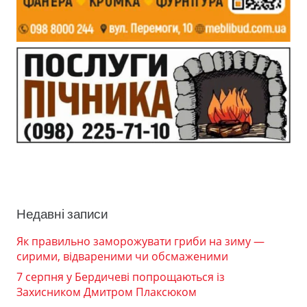
Недавні записи
Як правильно заморожувати гриби на зиму —
сирими, відвареними чи обсмаженими
7 серпня у Бердичеві попрощаються із
Захисником Дмитром Плаксюком