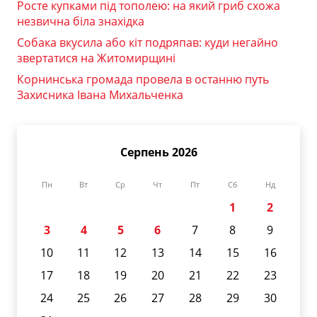
Росте купками під тополею: на який гриб схожа
незвична біла знахідка
Собака вкусила або кіт подряпав: куди негайно
звертатися на Житомирщині
Корнинська громада провела в останню путь
Захисника Івана Михальченка
Серпень 2026
Пн
Вт
Ср
Чт
Пт
Сб
Нд
1
2
3
4
5
6
7
8
9
10
11
12
13
14
15
16
17
18
19
20
21
22
23
24
25
26
27
28
29
30