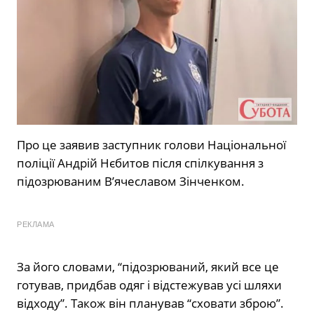
Про це заявив заступник голови Національної
поліції Андрій Нєбитов після спілкування з
підозрюваним В’ячеславом Зінченком.
РЕКЛАМА
За його словами, “підозрюваний, який все це
готував, придбав одяг і відстежував усі шляхи
відходу”. Також він планував “сховати зброю”.