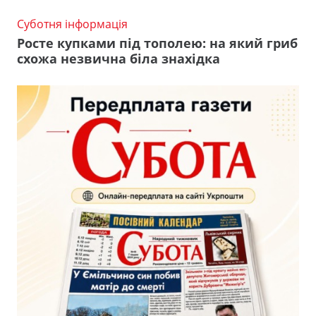
Суботня інформація
Росте купками під тополею: на який гриб
схожа незвична біла знахідка