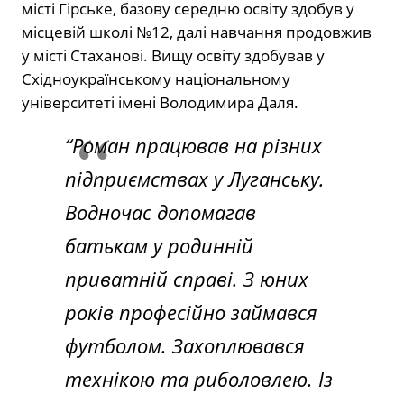
місті Гірське, базову середню освіту здобув у
місцевій школі №12, далі навчання продовжив
у місті Стаханові. Вищу освіту здобував у
Східноукраїнському національному
університеті імені Володимира Даля.
“Роман працював на різних
підприємствах у Луганську.
Водночас допомагав
батькам у родинній
приватній справі. З юних
років професійно займався
футболом. Захоплювався
технікою та риболовлею. Із