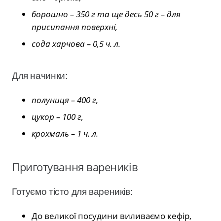
борошно – 350 г та ще десь 50 г – для
присипання поверхні,
сода харчова – 0,5 ч. л.
Для начинки:
полуниця – 400 г,
цукор – 100 г,
крохмаль – 1 ч. л.
Приготування вареників
Готуємо тісто для вареників:
До великої посудини виливаємо кефір,