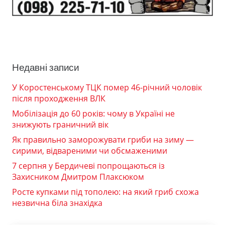
Недавні записи
У Коростенському ТЦК помер 46-річний чоловік
після проходження ВЛК
Мобілізація до 60 років: чому в Україні не
знижують граничний вік
Як правильно заморожувати гриби на зиму —
сирими, відвареними чи обсмаженими
7 серпня у Бердичеві попрощаються із
Захисником Дмитром Плаксюком
Росте купками під тополею: на який гриб схожа
незвична біла знахідка