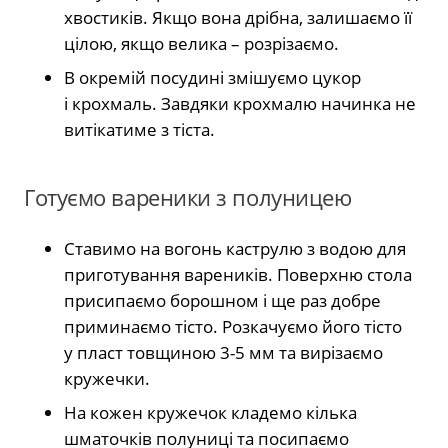
хвостиків. Якщо вона дрібна, залишаємо її
цілою, якщо велика – розрізаємо.
В окремій посудині змішуємо цукор
і крохмаль. Завдяки крохмалю начинка не
витікатиме з тіста.
Готуємо вареники з полуницею
Ставимо на вогонь каструлю з водою для
приготування вареників. Поверхню стола
присипаємо борошном і ще раз добре
приминаємо тісто. Розкачуємо його тісто
у пласт товщиною 3-5 мм та вирізаємо
кружечки.
На кожен кружечок кладемо кілька
шматочків полуниці та посипаємо