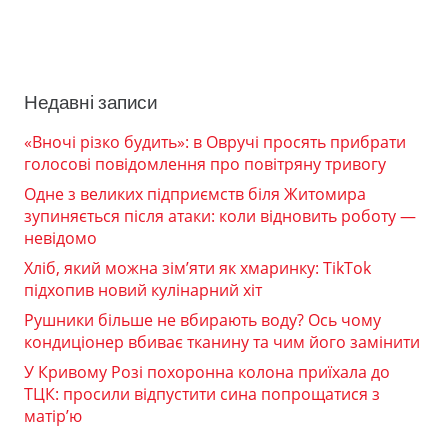
Недавні записи
«Вночі різко будить»: в Овручі просять прибрати
голосові повідомлення про повітряну тривогу
Одне з великих підприємств біля Житомира
зупиняється після атаки: коли відновить роботу —
невідомо
Хліб, який можна зім’яти як хмаринку: TikTok
підхопив новий кулінарний хіт
Рушники більше не вбирають воду? Ось чому
кондиціонер вбиває тканину та чим його замінити
У Кривому Розі похоронна колона приїхала до
ТЦК: просили відпустити сина попрощатися з
матір’ю